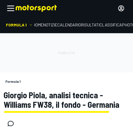
FORMULA 1
HOME
NOTIZIE
CALENDARIO
RISULTATI
CLASSIFICA
PHOT
Formula 1
Giorgio Piola, analisi tecnica -
Williams FW38, il fondo - Germania