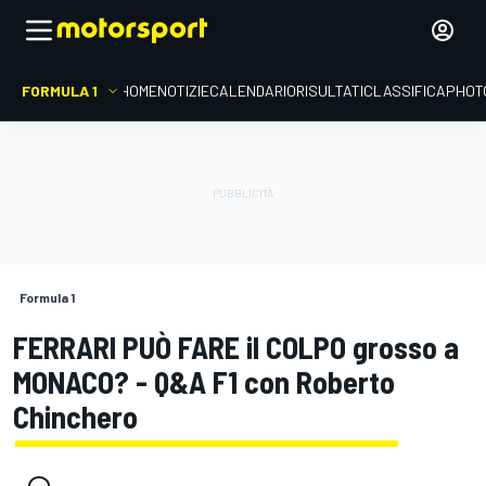
FORMULA 1
HOME
NOTIZIE
CALENDARIO
RISULTATI
CLASSIFICA
PHOT
Formula 1
FERRARI PUÒ FARE il COLPO grosso a
MONACO? - Q&A F1 con Roberto
Chinchero