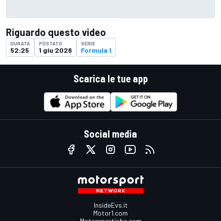
Riguardo questo video
DURATA
POSTATO
SERIE
52:25
1 giu 2026
Formula 1
Scarica le tue app
Social media
InsideEvs.it
Motor1.com
Motorsportjobs.com