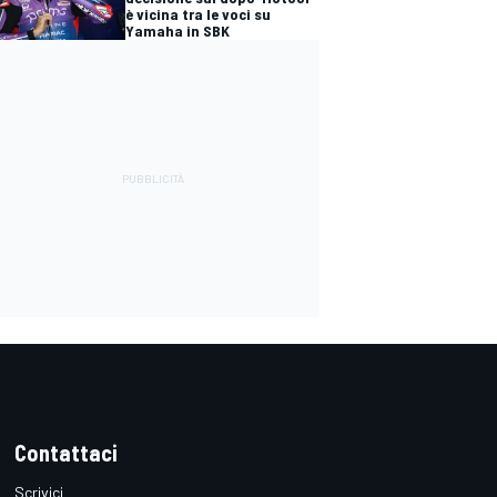
è vicina tra le voci su
Yamaha in SBK
Contattaci
Scrivici