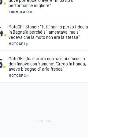
performance migliore"
FORMULA 1
3 h
4
.
MotoGP | Stoner: "Tutti hanno perso fiducia
in Bagnaia perché si lamentava, ma si
vedeva che la moto non era la stessa"
MOTOGP
1 g
5
.
MotoGP | Quartararo non ha mai discusso
del rinnovo con Yamaha: "Credo in Honda,
avevo bisogno di aria fresca"
MOTOGP
2 h