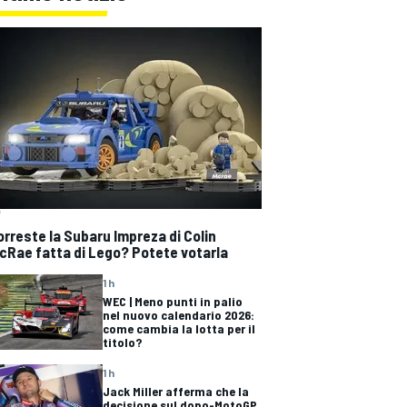
orreste la Subaru Impreza di Colin
cRae fatta di Lego? Potete votarla
1 h
WEC | Meno punti in palio
nel nuovo calendario 2026:
come cambia la lotta per il
titolo?
1 h
Jack Miller afferma che la
decisione sul dopo-MotoGP