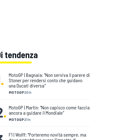
Di tendenza
1
.
MotoGP | Bagnaia: "Non serviva il parere di
Stoner per rendersi conto che guidavo
una Ducati diversa"
MOTOGP
20 h
2
.
MotoGP | Martin: "Non capisco come faccia
ancora a guidare il Mondiale"
MOTOGP
21 h
3
.
F1 | Wolff: "Porteremo novità sempre, ma
dove potrebbero avere l’impatto di