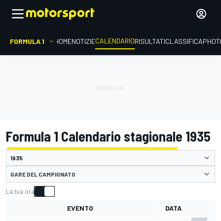
CALENDARIO
FORMULA 1
HOME
NOTIZIE
RISULTATI
CLASSIFICA
PHOT
Formula 1 Calendario stagionale 1935
GARE DEL CAMPIONATO
La tua ora
EVENTO
DATA