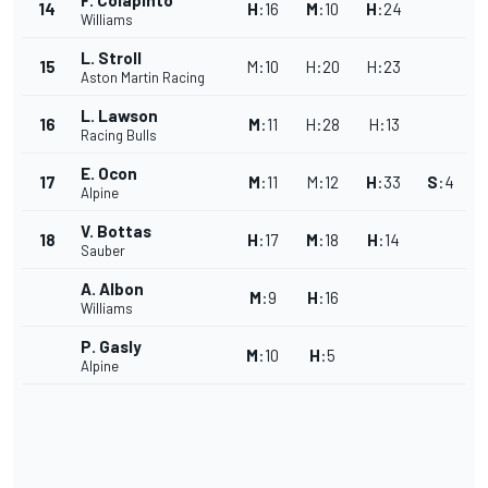
F. Colapinto
14
H
:
16
M
:
10
H
:
24
Williams
L. Stroll
15
M
:
10
H
:
20
H
:
23
Aston Martin Racing
L. Lawson
16
M
:
11
H
:
28
H
:
13
Racing Bulls
E. Ocon
17
M
:
11
M
:
12
H
:
33
S
:
4
Alpine
V. Bottas
18
H
:
17
M
:
18
H
:
14
Sauber
A. Albon
M
:
9
H
:
16
Williams
P. Gasly
M
:
10
H
:
5
Alpine