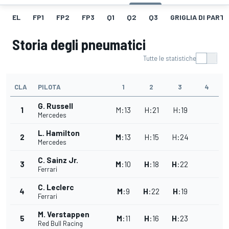
EL
FP1
FP2
FP3
Q1
Q2
Q3
GRIGLIA DI PART
Storia degli pneumatici
Tutte le statistiche
CLA
PILOTA
1
2
3
4
G. Russell
1
M
:
13
H
:
21
H
:
19
Mercedes
L. Hamilton
2
M
:
13
H
:
15
H
:
24
Mercedes
C. Sainz Jr.
3
M
:
10
H
:
18
H
:
22
Ferrari
C. Leclerc
4
M
:
9
H
:
22
H
:
19
Ferrari
M. Verstappen
5
M
:
11
H
:
16
H
:
23
Red Bull Racing