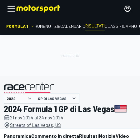
RISULTATI
FORMULA 1
HOME
NOTIZIE
CALENDARIO
CLASSIFICA
PHOT
GP DI LAS VEGAS
presentato da
2024 Formula 1 GP di Las Vegas
21 nov 2024 al 24 nov 2024
Streets of Las Vegas, US
Panoramica
Commento in diretta
Risultati
Notizie
Video