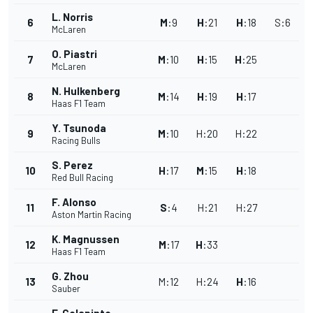
L. Norris
6
M
:
9
H
:
21
H
:
18
S
:
6
McLaren
O. Piastri
7
M
:
10
H
:
15
H
:
25
McLaren
N. Hulkenberg
8
M
:
14
H
:
19
H
:
17
Haas F1 Team
Y. Tsunoda
9
M
:
10
H
:
20
H
:
22
Racing Bulls
S. Perez
10
H
:
17
M
:
15
H
:
18
Red Bull Racing
F. Alonso
11
S
:
4
H
:
21
H
:
27
Aston Martin Racing
K. Magnussen
12
M
:
17
H
:
33
Haas F1 Team
G. Zhou
13
M
:
12
H
:
24
H
:
16
Sauber