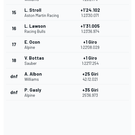
L. Stroll
+1'24.102
15
Aston Martin Racing
1:23'30.071
L. Lawson
+1'31.005
16
Racing Bulls
1:23'36.974
E. Ocon
+1 Giro
17
Alpine
1:22'08.029
V. Bottas
+1 Giro
18
Sauber
1:22'17.254
A. Albon
+25 Giri
dnf
Williams
42:12.021
P. Gasly
+35 Giri
dnf
Alpine
25'36.973