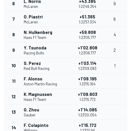
L. Norris
+43.385
6
9
McLaren
1:22'49.354
O. Piastri
+51.365
7
6
McLaren
1:22'57.334
N. Hulkenberg
+59.808
8
4
Haas F1 Team
1:23'05.777
Y. Tsunoda
+1'02.808
9
2
Racing Bulls
1:23'08.777
S. Perez
+1'03.114
10
1
Red Bull Racing
1:23'09.083
F. Alonso
+1'09.195
11
Aston Martin Racing
1:23'15.164
K. Magnussen
+1'09.803
12
Haas F1 Team
1:23'15.772
G. Zhou
+1'14.085
13
Sauber
1:23'20.054
F. Colapinto
+1'15.172
14
Williams
1:23'21.141