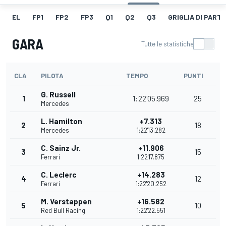
EL
FP1
FP2
FP3
Q1
Q2
Q3
GRIGLIA DI PART
GARA
Tutte le statistiche
CLA
PILOTA
TEMPO
PUNTI
G. Russell
1
1:22'05.969
25
Mercedes
L. Hamilton
+7.313
2
18
Mercedes
1:22'13.282
C. Sainz Jr.
+11.906
3
15
Ferrari
1:22'17.875
C. Leclerc
+14.283
4
12
Ferrari
1:22'20.252
M. Verstappen
+16.582
5
10
Red Bull Racing
1:22'22.551