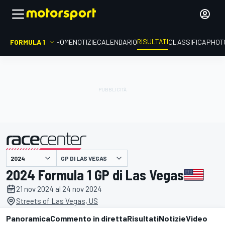
RISULTATI
FORMULA 1
HOME
NOTIZIE
CALENDARIO
CLASSIFICA
PHOT
GP DI LAS VEGAS
presentato da
2024 Formula 1 GP di Las Vegas
21 nov 2024 al 24 nov 2024
Streets of Las Vegas, US
Panoramica
Commento in diretta
Risultati
Notizie
Video