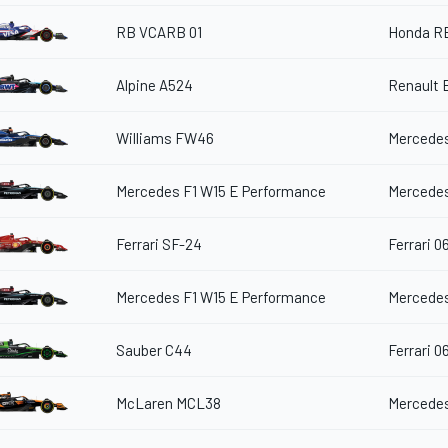
RB VCARB 01
Honda R
Alpine A524
Renault 
Williams FW46
Mercedes
Mercedes F1 W15 E Performance
Mercedes
Ferrari SF-24
Ferrari 0
Mercedes F1 W15 E Performance
Mercedes
Sauber C44
Ferrari 0
McLaren MCL38
Mercedes