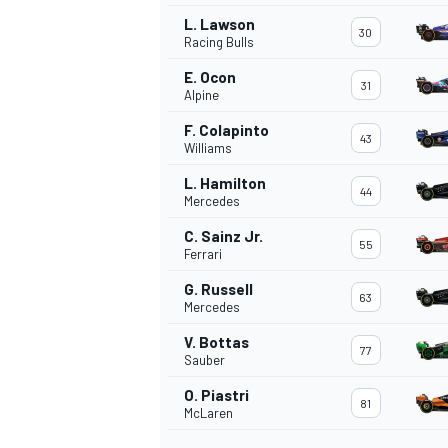
L. Lawson
30
Racing Bulls
E. Ocon
31
Alpine
F. Colapinto
43
Williams
L. Hamilton
44
Mercedes
C. Sainz Jr.
55
Ferrari
G. Russell
63
Mercedes
V. Bottas
77
Sauber
O. Piastri
81
McLaren