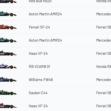
Red Bull RB20
Honda R
Aston Martin AMR24
Mercedes
Ferrari SF-24
Ferrari 0
Aston Martin AMR24
Mercedes
Haas VF-24
Ferrari 0
RB VCARB 01
Honda R
Williams FW46
Mercedes
Sauber C44
Ferrari 0
Haas VF-24
Ferrari 0