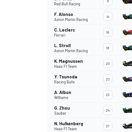
11
Red Bull Racing
F. Alonso
14
Aston Martin Racing
C. Leclerc
16
Ferrari
L. Stroll
18
Aston Martin Racing
K. Magnussen
20
Haas F1 Team
Y. Tsunoda
22
Racing Bulls
A. Albon
23
Williams
G. Zhou
24
Sauber
N. Hulkenberg
MONOPOSTO
27
Haas F1 Team