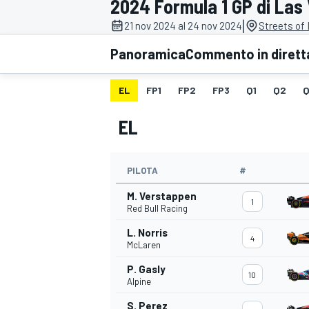
2024 Formula 1 GP di Las
MOTOGP
WEC
|
21 nov 2024 al 24 nov 2024
Streets of
Panoramica
Commento in dirett
EL
FP1
FP2
FP3
Q1
Q2
Q
EL
PILOTA
#
WRC
M. Verstappen
1
Red Bull Racing
L. Norris
4
McLaren
P. Gasly
10
Alpine
S. Perez