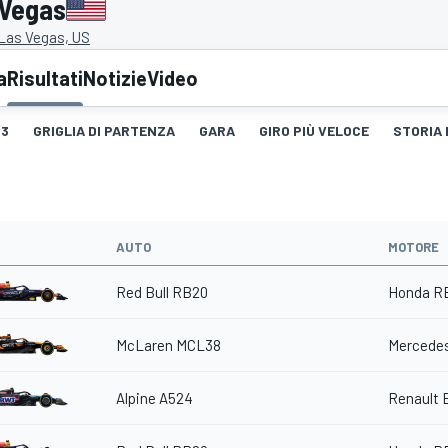
 Vegas
 Las Vegas, US
a
Risultati
Notizie
Video
3
GRIGLIA DI PARTENZA
GARA
GIRO PIÙ VELOCE
STORIA 
AUTO
MOTORE
Red Bull RB20
Honda R
McLaren MCL38
Mercedes
Alpine A524
Renault 