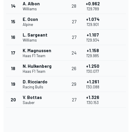
A. Albon
+0.962
14
28
Williams
1'29.789
E. Ocon
+1.074
15
27
Alpine
1'29.901
L. Sargeant
+1.107
16
27
Williams
1'29.934
K. Magnussen
+1.158
17
24
Haas F1 Team
1'29.985
N. Hulkenberg
+1.250
18
26
Haas F1 Team
1'30.077
D. Ricciardo
+1.261
19
29
Racing Bulls
1'30.088
V. Bottas
+1.326
20
27
Sauber
1'30.153