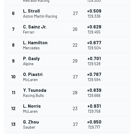
Red Bull Racing
1'29.300
L. Stroll
+0.509
6
27
Aston Martin Racing
1'29.336
C. Sainz Jr.
+0.628
7
26
Ferrari
1'29.455
L. Hamilton
+0.677
8
22
Mercedes
1'29.504
P. Gasly
+0.701
9
29
Alpine
1'29.528
O. Piastri
+0.767
10
27
McLaren
1'29.594
Y. Tsunoda
+0.839
11
28
Racing Bulls
1'29.666
L. Norris
+0.931
12
23
McLaren
1'29.758
G. Zhou
+0.950
13
27
Sauber
1'29.777