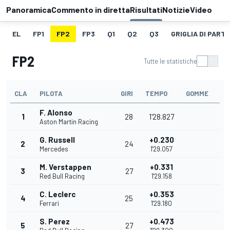
Panoramica
Commento in diretta
Risultati
Notizie
Video
EL
FP1
FP2
FP3
Q1
Q2
Q3
GRIGLIA DI PART
FP2
Tutte le statistiche
CLA
PILOTA
GIRI
TEMPO
GOMME
F. Alonso
1
28
1'28.827
Aston Martin Racing
G. Russell
+0.230
2
24
Mercedes
1'29.057
M. Verstappen
+0.331
3
27
Red Bull Racing
1'29.158
C. Leclerc
+0.353
4
25
Ferrari
1'29.180
S. Perez
+0.473
5
27