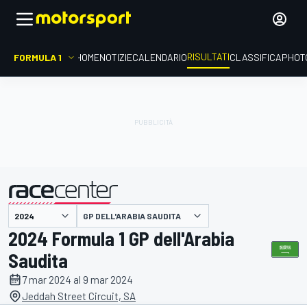
RISULTATI
FORMULA 1
HOME
NOTIZIE
CALENDARIO
CLASSIFICA
PHOT
GP DELL'ARABIA SAUDITA
presentato da
2024 Formula 1 GP dell'Arabia
Saudita
7 mar 2024 al 9 mar 2024
Jeddah Street Circuit, SA