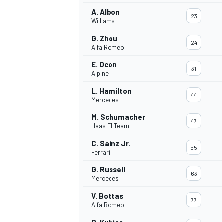
A. Albon
23
Williams
G. Zhou
24
Alfa Romeo
E. Ocon
31
Alpine
L. Hamilton
44
Mercedes
M. Schumacher
47
Haas F1 Team
C. Sainz Jr.
55
Ferrari
G. Russell
63
Mercedes
V. Bottas
77
Alfa Romeo