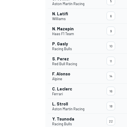
5
Aston Martin Racing
N. Latifi
6
Williams
N. Mazepin
9
Haas F1 Team
P. Gasly
10
Racing Bulls
S. Perez
11
Red Bull Racing
F. Alonso
14
Alpine
C. Leclerc
16
Ferrari
L. Stroll
18
Aston Martin Racing
Y. Tsunoda
MONOPOSTO
22
Racing Bulls