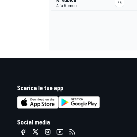
R. Kubica
88
Alfa Romeo
Scarica le tue app
ENDURANCE/GT
Social media