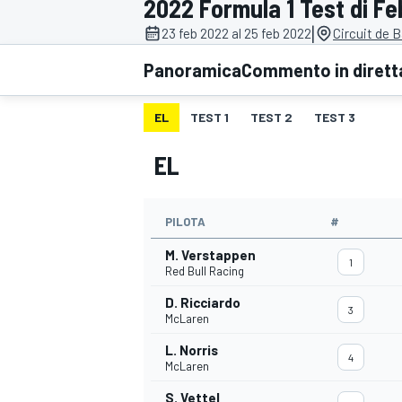
2022 Formula 1 Test di Fe
MOTOGP
WEC
|
23 feb 2022 al 25 feb 2022
Circuit de 
Panoramica
Commento in dirett
EL
TEST 1
TEST 2
TEST 3
EL
PILOTA
#
WRC
M. Verstappen
1
Red Bull Racing
D. Ricciardo
3
McLaren
L. Norris
4
McLaren
S. Vettel