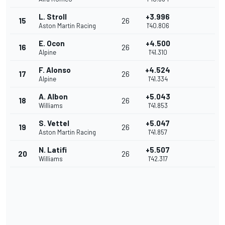
L. Stroll
+3.996
15
26
Aston Martin Racing
1'40.806
E. Ocon
+4.500
16
26
Alpine
1'41.310
F. Alonso
+4.524
17
26
Alpine
1'41.334
A. Albon
+5.043
18
26
Williams
1'41.853
S. Vettel
+5.047
19
26
Aston Martin Racing
1'41.857
N. Latifi
+5.507
20
26
Williams
1'42.317