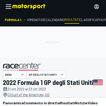
RISULTATI
FORMULA 1
HOME
NOTIZIE
CALENDARIO
CLASSIFICA
PHOT
GP DEGLI STATI UNITI
presentato da
2022 Formula 1 GP degli Stati Uniti
21 ott 2022 al 23 ott 2022
Circuit of the Americas, US
Panoramica
Commento in diretta
Risultati
Notizie
Video