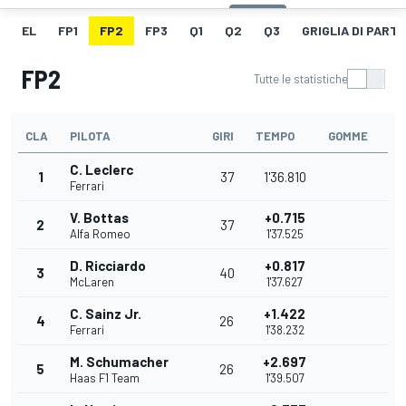
EL
FP1
FP2
FP3
Q1
Q2
Q3
GRIGLIA DI PART
FP2
Tutte le statistiche
CLA
PILOTA
GIRI
TEMPO
GOMME
C. Leclerc
1
37
1'36.810
Ferrari
V. Bottas
+0.715
2
37
Alfa Romeo
1'37.525
D. Ricciardo
+0.817
3
40
McLaren
1'37.627
C. Sainz Jr.
+1.422
4
26
Ferrari
1'38.232
M. Schumacher
+2.697
5
26
Haas F1 Team
1'39.507