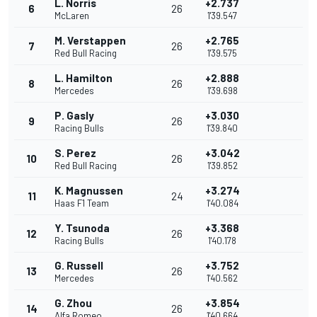
L. Norris
+2.737
6
26
McLaren
1'39.547
M. Verstappen
+2.765
7
26
Red Bull Racing
1'39.575
L. Hamilton
+2.888
8
26
Mercedes
1'39.698
P. Gasly
+3.030
9
26
Racing Bulls
1'39.840
S. Perez
+3.042
10
26
Red Bull Racing
1'39.852
K. Magnussen
+3.274
11
24
Haas F1 Team
1'40.084
Y. Tsunoda
+3.368
12
26
Racing Bulls
1'40.178
G. Russell
+3.752
13
26
Mercedes
1'40.562
G. Zhou
+3.854
14
26
Alfa Romeo
1'40.664