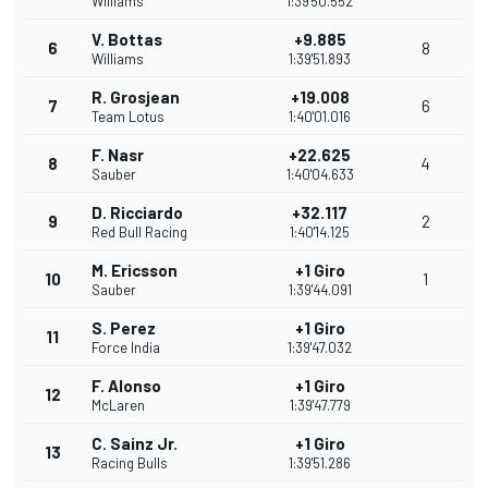
Williams
1:39'50.552
V. Bottas
+9.885
6
8
Williams
1:39'51.893
R. Grosjean
+19.008
7
6
Team Lotus
1:40'01.016
F. Nasr
+22.625
8
4
Sauber
1:40'04.633
D. Ricciardo
+32.117
9
2
Red Bull Racing
1:40'14.125
M. Ericsson
+1 Giro
10
1
Sauber
1:39'44.091
S. Perez
+1 Giro
11
Force India
1:39'47.032
F. Alonso
+1 Giro
12
McLaren
1:39'47.779
C. Sainz Jr.
+1 Giro
13
Racing Bulls
1:39'51.286