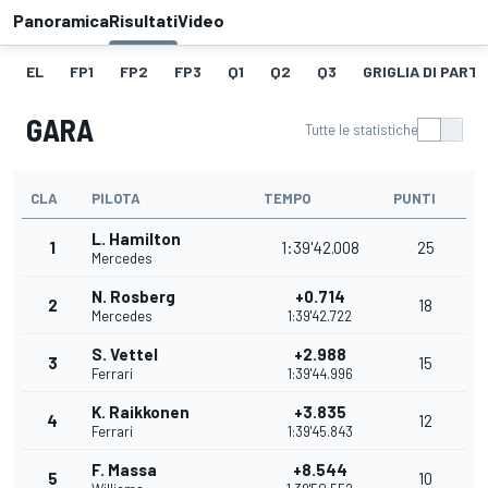
Panoramica
Risultati
Video
EL
FP1
FP2
FP3
Q1
Q2
Q3
GRIGLIA DI PART
GARA
Tutte le statistiche
CLA
PILOTA
TEMPO
PUNTI
L. Hamilton
1
1:39'42.008
25
Mercedes
N. Rosberg
+0.714
2
18
Mercedes
1:39'42.722
S. Vettel
+2.988
3
15
Ferrari
1:39'44.996
K. Raikkonen
+3.835
4
12
Ferrari
1:39'45.843
F. Massa
+8.544
5
10