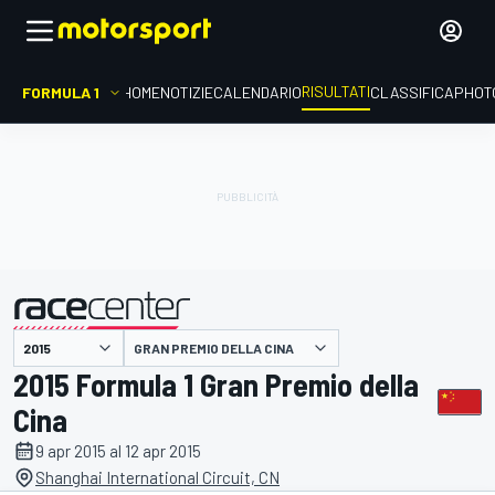
RISULTATI
FORMULA 1
HOME
NOTIZIE
CALENDARIO
CLASSIFICA
PHOT
GRAN PREMIO DELLA CINA
presentato da
2015 Formula 1 Gran Premio della
Cina
9 apr 2015 al 12 apr 2015
Shanghai International Circuit, CN