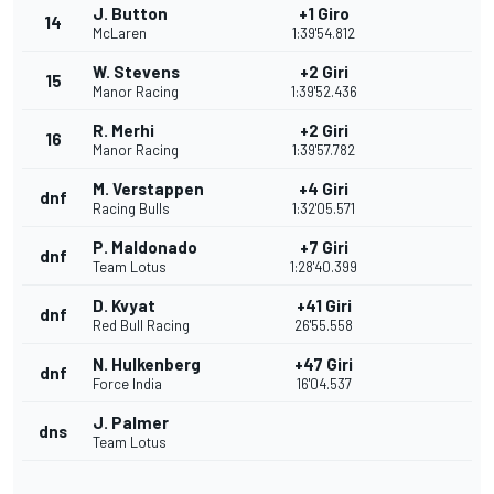
J. Button
+1 Giro
14
McLaren
1:39'54.812
W. Stevens
+2 Giri
15
Manor Racing
1:39'52.436
R. Merhi
+2 Giri
16
Manor Racing
1:39'57.782
M. Verstappen
+4 Giri
dnf
Racing Bulls
1:32'05.571
P. Maldonado
+7 Giri
dnf
Team Lotus
1:28'40.399
D. Kvyat
+41 Giri
dnf
Red Bull Racing
26'55.558
N. Hulkenberg
+47 Giri
dnf
Force India
16'04.537
J. Palmer
dns
Team Lotus