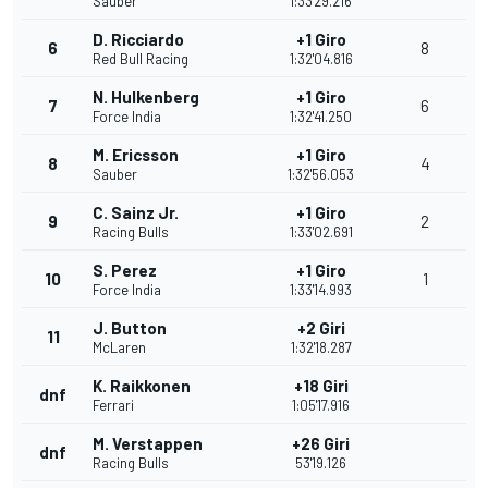
Sauber
1:33'29.216
D. Ricciardo
+1 Giro
6
8
Red Bull Racing
1:32'04.816
N. Hulkenberg
+1 Giro
7
6
Force India
1:32'41.250
M. Ericsson
+1 Giro
8
4
Sauber
1:32'56.053
C. Sainz Jr.
+1 Giro
9
2
Racing Bulls
1:33'02.691
S. Perez
+1 Giro
10
1
Force India
1:33'14.993
J. Button
+2 Giri
11
McLaren
1:32'18.287
K. Raikkonen
+18 Giri
dnf
Ferrari
1:05'17.916
M. Verstappen
+26 Giri
dnf
Racing Bulls
53'19.126