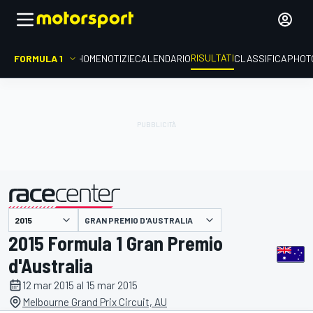
RISULTATI
FORMULA 1
HOME
NOTIZIE
CALENDARIO
CLASSIFICA
PHOT
GRAN PREMIO D'AUSTRALIA
presentato da
2015 Formula 1 Gran Premio
d'Australia
12 mar 2015 al 15 mar 2015
Melbourne Grand Prix Circuit, AU