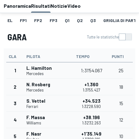
Panoramica
Risultati
Notizie
Video
EL
FP1
FP2
FP3
Q1
Q2
Q3
GRIGLIA DI PART
GARA
Tutte le statistiche
CLA
PILOTA
TEMPO
PUNTI
L. Hamilton
1
1:31'54.067
25
Mercedes
N. Rosberg
+1.360
2
18
Mercedes
1:31'55.427
S. Vettel
+34.523
3
15
Ferrari
1:32'28.590
F. Massa
+38.196
4
12
Williams
1:32'32.263
F. Nasr
+1'35.149
5
10