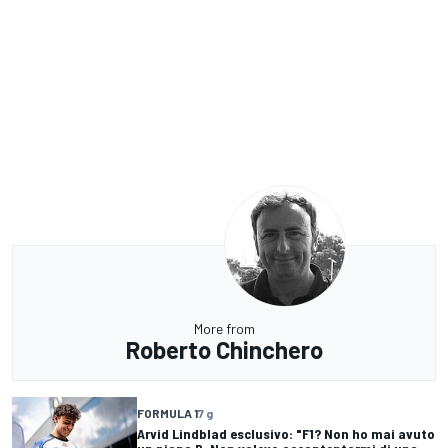
More from
Roberto Chinchero
FORMULA 1
7 g
Arvid Lindblad esclusivo: "F1? Non ho mai avuto