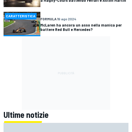
a Magny-Cours battendo Ferrari e Aston Martin
CARATTERISTICA
FORMULA 1
9 ago 2024
McLaren ha ancora un asso nella manica per
battere Red Bull e Mercedes?
Ultime notizie