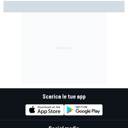
MotoGP | Ogura: "Il modo di affrontare la gara è stato
sbagliato questa volta"
Scarica le tue app