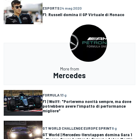
ESPORTS
24 mag 2020
F1: Russell domina il GP Virtuale di Monaco
More from
Mercedes
FORMULA 1
3 g
F1 | Wolff: "Porteremo novità sempre, ma dove
potrebbero avere l’impatto di performance
migliore"
GT WORLD CHALLENGE EUROPE SPRINT
8 g
GT World | Mercedes-Verstappen domina Gara 1