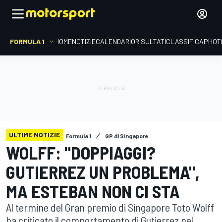
FORMULA 1
HOME
NOTIZIE
CALENDARIO
RISULTATI
CLASSIFICA
PHOT
ULTIME NOTIZIE
Formula 1
GP di Singapore
WOLFF: "DOPPIAGGI?
GUTIERREZ UN PROBLEMA",
MA ESTEBAN NON CI STA
Al termine del Gran premio di Singapore Toto Wolff
ha criticato il comportamento di Gutierrez nel