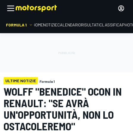
FORMULA 1
HOME
NOTIZIE
CALENDARIO
RISULTATI
CLASSIFICA
PHOT
ULTIME NOTIZIE
Formula 1
WOLFF "BENEDICE" OCON IN
RENAULT: "SE AVRÀ
UN'OPPORTUNITÀ, NON LO
OSTACOLEREMO"