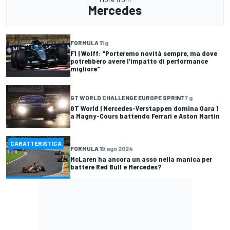
Mercedes
FORMULA 1
1 g
F1 | Wolff: "Porteremo novità sempre, ma dove
potrebbero avere l’impatto di performance
migliore"
GT WORLD CHALLENGE EUROPE SPRINT
7 g
GT World | Mercedes-Verstappen domina Gara 1
a Magny-Cours battendo Ferrari e Aston Martin
CARATTERISTICA
FORMULA 1
9 ago 2024
McLaren ha ancora un asso nella manica per
battere Red Bull e Mercedes?