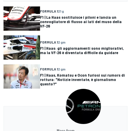
FORMULA 1
21 g
F1 | La Haas sostituisce i piloni e lancia un
convogliatore di flusso ai lati del muso della
VF-26
FORMULA 1
2 gm
F1 | Haas: gli aggiornamenti sono migliorativi,
ma la VF-26 è diventata difficile da guidare
FORMULA 1
2 gm
F1 | Haas, Komatsu e Ocon furiosi sui rumors di
rottura: "Notizie inventate, è giornalismo
questo?"
More from