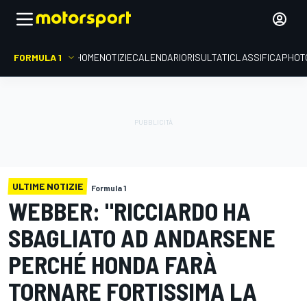
FORMULA 1
HOME
NOTIZIE
CALENDARIO
RISULTATI
CLASSIFICA
PHOT
ULTIME NOTIZIE
Formula 1
WEBBER: "RICCIARDO HA
SBAGLIATO AD ANDARSENE
PERCHÉ HONDA FARÀ
TORNARE FORTISSIMA LA