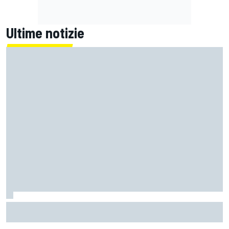
Ultime notizie
L'hypercar col V8 da 1.560 CV che può andare pure in
fuoristrada