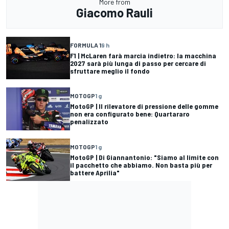
More from
Giacomo Rauli
FORMULA 1
9 h
F1 | McLaren farà marcia indietro: la macchina
2027 sarà più lunga di passo per cercare di
sfruttare meglio il fondo
MOTOGP
1 g
MotoGP | Il rilevatore di pressione delle gomme
non era configurato bene: Quartararo
penalizzato
MOTOGP
1 g
MotoGP | Di Giannantonio: "Siamo al limite con
il pacchetto che abbiamo. Non basta più per
battere Aprilia"