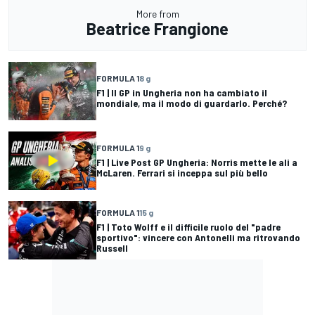
More from
Beatrice Frangione
FORMULA 1
8 g
F1 | Il GP in Ungheria non ha cambiato il
mondiale, ma il modo di guardarlo. Perché?
FORMULA 1
9 g
F1 | Live Post GP Ungheria: Norris mette le ali a
McLaren. Ferrari si inceppa sul più bello
FORMULA 1
15 g
F1 | Toto Wolff e il difficile ruolo del "padre
sportivo": vincere con Antonelli ma ritrovando
Russell