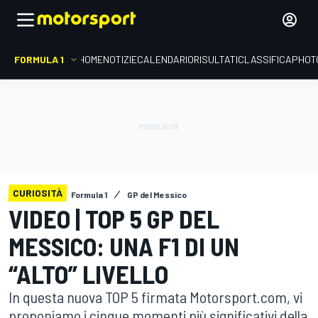
FORMULA 1
HOME
NOTIZIE
CALENDARIO
RISULTATI
CLASSIFICA
PHOT
CURIOSITÀ
Formula 1
GP del Messico
VIDEO | TOP 5 GP DEL
MESSICO: UNA F1 DI UN
“ALTO” LIVELLO
In questa nuova TOP 5 firmata Motorsport.com, vi
proponiamo i cinque momenti più significativi della