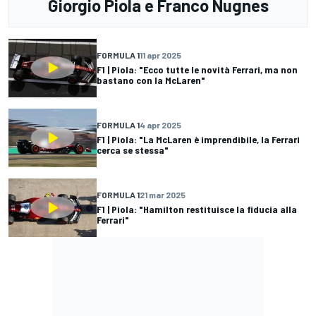
Giorgio Piola e Franco Nugnes
FORMULA 1
11 apr 2025
F1 | Piola: "Ecco tutte le novità Ferrari, ma non
bastano con la McLaren"
FORMULA 1
4 apr 2025
F1 | Piola: "La McLaren è imprendibile, la Ferrari
cerca se stessa"
FORMULA 1
21 mar 2025
F1 | Piola: "Hamilton restituisce la fiducia alla
Ferrari"