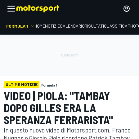
FORMULA 1
HOME
NOTIZIE
CALENDARIO
RISULTATI
CLASSIFICA
PHOT
ULTIME NOTIZIE
Formula 1
VIDEO | PIOLA: "TAMBAY
DOPO GILLES ERA LA
SPERANZA FERRARISTA"
In questo nuovo video di Motorsport.com, Franco
Nugnes e Giorgio Piola ricordano Patrick Tambay,