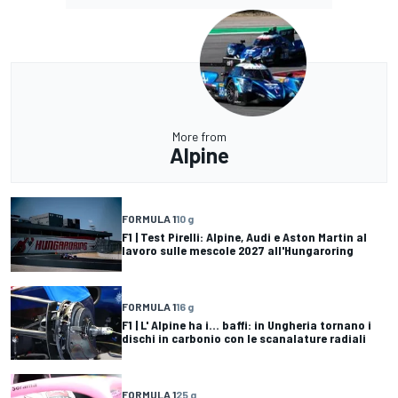
More from
Alpine
FORMULA 1
10 g
F1 | Test Pirelli: Alpine, Audi e Aston Martin al
lavoro sulle mescole 2027 all'Hungaroring
FORMULA 1
16 g
F1 | L' Alpine ha i... baffi: in Ungheria tornano i
dischi in carbonio con le scanalature radiali
FORMULA 1
25 g