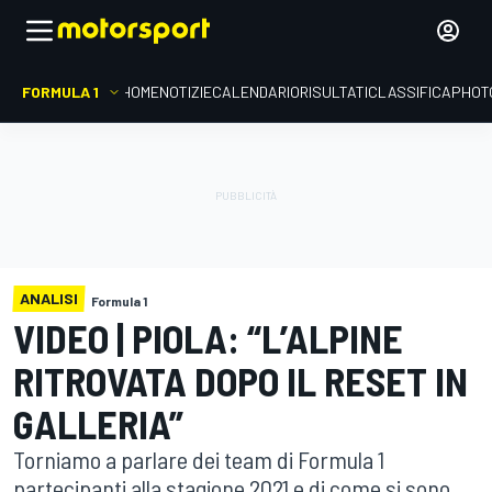
FORMULA 1
HOME
NOTIZIE
CALENDARIO
RISULTATI
CLASSIFICA
PHOT
ANALISI
Formula 1
VIDEO | PIOLA: “L’ALPINE
RITROVATA DOPO IL RESET IN
GALLERIA”
Torniamo a parlare dei team di Formula 1
partecipanti alla stagione 2021 e di come si sono