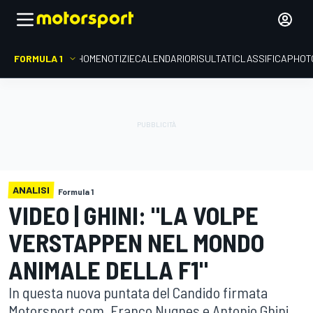
FORMULA 1
HOME
NOTIZIE
CALENDARIO
RISULTATI
CLASSIFICA
PHOT
ANALISI
Formula 1
VIDEO | GHINI: "LA VOLPE
VERSTAPPEN NEL MONDO
ANIMALE DELLA F1"
In questa nuova puntata del Candido firmata
Motorsport.com, Franco Nugnes e Antonio Ghini