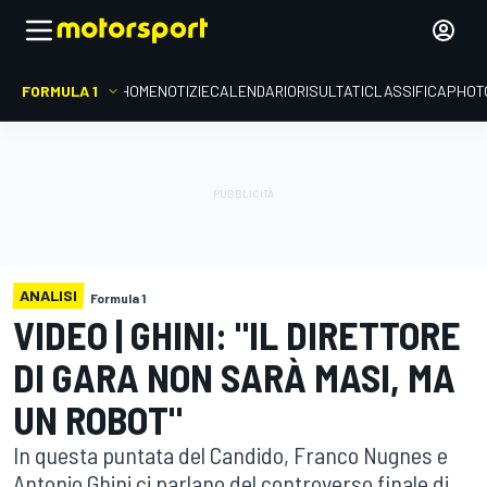
FORMULA 1
HOME
NOTIZIE
CALENDARIO
RISULTATI
CLASSIFICA
PHOT
ANALISI
Formula 1
VIDEO | GHINI: "IL DIRETTORE
DI GARA NON SARÀ MASI, MA
UN ROBOT"
In questa puntata del Candido, Franco Nugnes e
Antonio Ghini ci parlano del controverso finale di