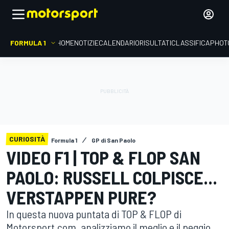
FORMULA 1
HOME
NOTIZIE
CALENDARIO
RISULTATI
CLASSIFICA
PHOT
CURIOSITÀ
Formula 1
GP di San Paolo
VIDEO F1 | TOP & FLOP SAN
PAOLO: RUSSELL COLPISCE...
VERSTAPPEN PURE?
In questa nuova puntata di TOP & FLOP di
Motorsport.com, analizziamo il meglio e il peggio