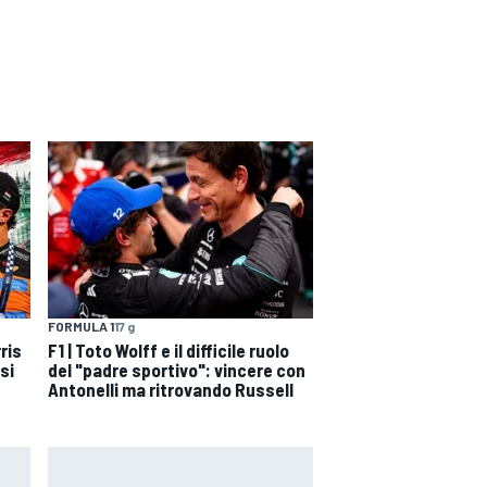
FORMULA 1
17 g
ris
F1 | Toto Wolff e il difficile ruolo
si
del "padre sportivo": vincere con
Antonelli ma ritrovando Russell