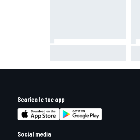
MotoGP | Bezzecchi: "Le lacrime?
Mot
E' stata una bella esplosione di
alc
emozioni dopo un periodo
ste
difficile"
Scarica le tue app
MONOMARCA
Social media