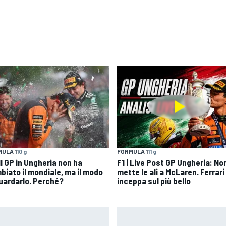
ULA 1
10 g
FORMULA 1
11 g
 Il GP in Ungheria non ha
F1 | Live Post GP Ungheria: Nor
biato il mondiale, ma il modo
mette le ali a McLaren. Ferrari 
guardarlo. Perché?
inceppa sul più bello