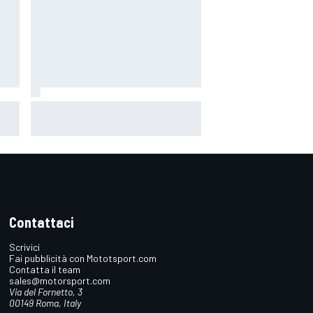
int
LIVE MotoGP | Gran Premio di Gran
Bretagna, Sprint
Contattaci
Scrivici
Fai pubblicità con Mototsport.com
Contatta il team
sales@motorsport.com
Via del Fornetto, 3
00149 Roma, Italy