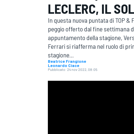
LECLERC, IL SO
MOTOGP
WEC
In questa nuova puntata di TOP & F
peggio offerto dal fine settimana d
appuntamento della stagione, Ver
Ferrari si riafferma nel ruolo di pr
stagione...
Beatrice Frangione
Leonardo Ciace
Pubblicato:
24 nov 2022, 08:05
WRC