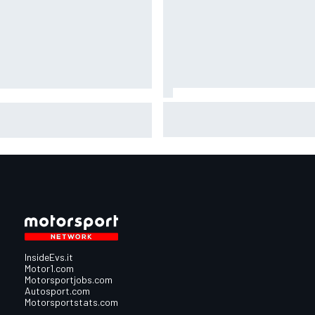
MotoGP | Martin domina la Spr
oGP | Martín: "Ho sofferto per
di Silverstone con l'Aprilia che
une gare, ma sono sempre lo
piazza la tripletta
sso e qui l'ho dimostrato"
InsideEvs.it
Motor1.com
Motorsportjobs.com
Autosport.com
Motorsportstats.com