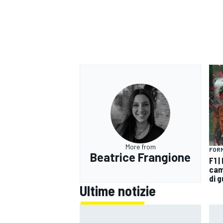
More from
FORM
Beatrice Frangione
F1 |
cam
di 
ENDURANCE/GT
Ultime notizie