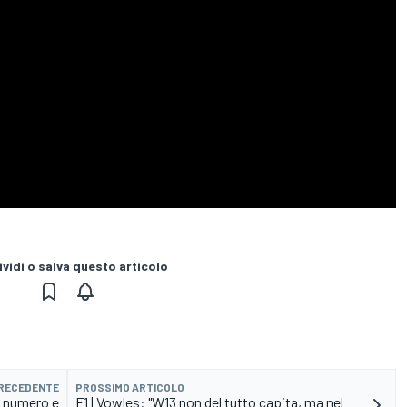
vidi o salva questo articolo
PRECEDENTE
PROSSIMO ARTICOLO
e numero e
F1 | Vowles: "W13 non del tutto capita, ma nel