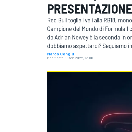
PRESENTAZION
MOTOGP
WEC
Red Bull toglie i veli alla RB18, mo
Campione del Mondo di Formula 1 
da Adrian Newey è la seconda in o
dobbiamo aspettarci? Seguiamo insi
Marco Congiu
Modificato:
10 feb 2022, 12:00
WRC