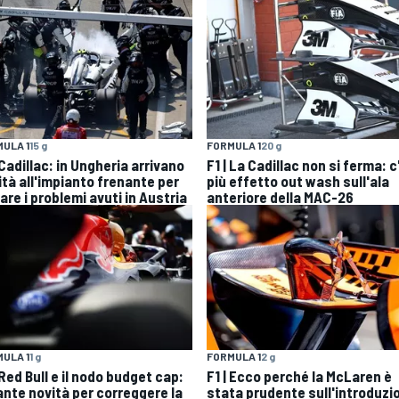
ULA 1
15 g
FORMULA 1
20 g
 Cadillac: in Ungheria arrivano
F1 | La Cadillac non si ferma: c
ità all'impianto frenante per
più effetto out wash sull'ala
are i problemi avuti in Austria
anteriore della MAC-26
ULA 1
1 g
FORMULA 1
2 g
 Red Bull e il nodo budget cap:
F1 | Ecco perché la McLaren è
tante novità per correggere la
stata prudente sull'introduzi