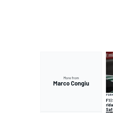
More from
Marco Congiu
FORM
MONOMARCA
F1 
rida
Saf