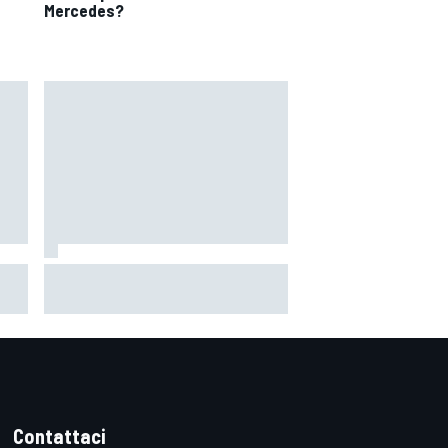
Mercedes?
 il
MotoGP | Martin: "Non capisco
come faccia ancora a guidare il
Mondiale"
Contattaci