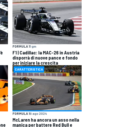
FORMULA 1
1 gm
'è
F1 | Cadillac: la MAC-26 in Austria
disporrà di nuove pance e fondo
per iniziare la crescita
CARATTERISTICA
FORMULA 1
9 ago 2024
McLaren ha ancora un asso nella
one
manica per battere Red Bull e