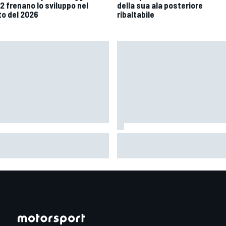
2 frenano lo sviluppo nel
della sua ala posteriore
to del 2026
ribaltabile
oGP | Ogura prudente:
MotoGP | Bagnaia: "Non serviva
lverstone non è un circuito che
parere di Stoner per rendersi
entusiasmi molto"
conto che guidavo una Ducati
diversa"