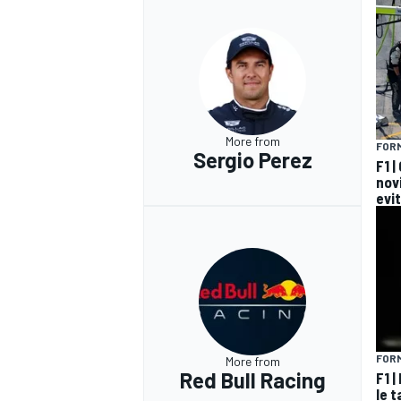
More from
FORM
Sergio Perez
F1 |
nov
evit
RALLY
FORM
More from
Red Bull Racing
F1 |
le 