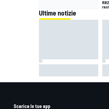
RB2
res
Ultime notizie
Un metro di altezza e 1.600 CV:
Mot
ecco la Bugatti Destrier
"Si
mi 
Scarica le tue app