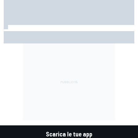
MotoGP | Martin: "Non capisco come faccia ancora a
guidare il Mondiale"
Scarica le tue app