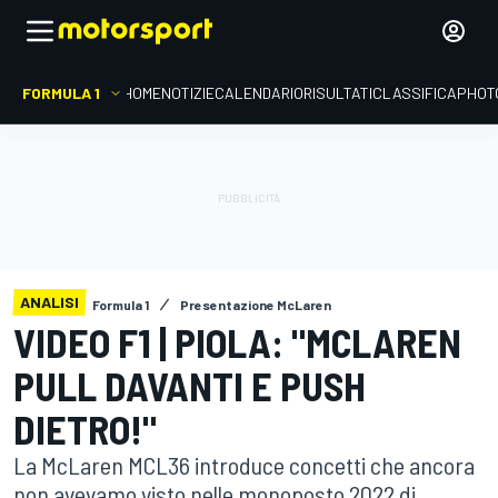
FORMULA 1
HOME
NOTIZIE
CALENDARIO
RISULTATI
CLASSIFICA
PHOT
ANALISI
Formula 1
Presentazione McLaren
VIDEO F1 | PIOLA: "MCLAREN
PULL DAVANTI E PUSH
DIETRO!"
La McLaren MCL36 introduce concetti che ancora
non avevamo visto nelle monoposto 2022 di