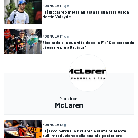
FORMULA 1
11 gm
F1 | Ricciardo mette all'asta la sua rara Aston
Martin Valkyrie
FORMULA 1
11 gm
Ricciardo e la sua vita dopo la F1: "Sto cercando
di essere più altruista"
More from
McLaren
FORMULA 1
2 g
F1 | Ecco perché la McLaren è stata prudente
sull'introduzione della sua ala posteriore