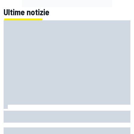
Ultime notizie
Un metro di altezza e 1.600 CV: ecco la Bugatti Destrier