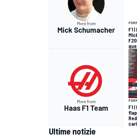
FORM
More from
Mick Schumacher
F1 |
Mic
F20
que
FORM
More from
Haas F1 Team
F1 
flap
Red 
RALLY
car
Ultime notizie