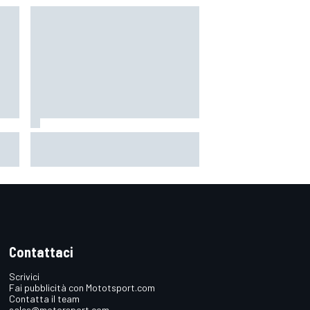
orso
MotoGP | Acosta: "La pista
n
peggiore per KTM, era come
guidare un trapano da cantiere!"
Contattaci
Scrivici
Fai pubblicità con Mototsport.com
Contatta il team
sales@motorsport.com