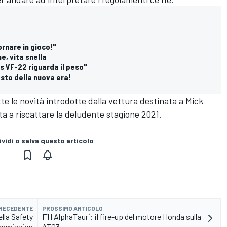
ornare in gioco!"
e, vita snella
s VF-22 riguarda il peso"
osto della nuova era!
e le novità introdotte dalla vettura destinata a Mick
 a riscattare la deludente stagione 2021.
vidi o salva questo articolo
PRECEDENTE
PROSSIMO ARTICOLO
lla Safety
F1 | AlphaTauri: il fire-up del motore Honda sulla
mmission
AT03