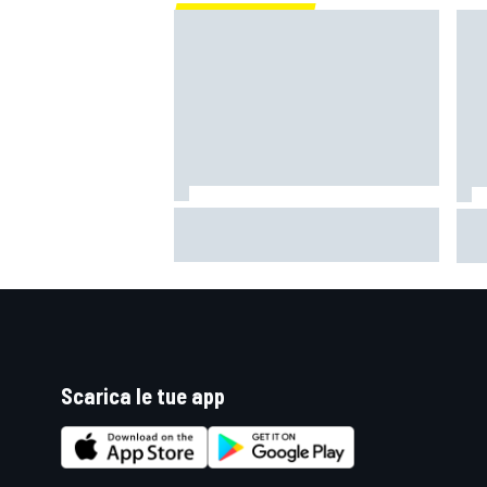
MotoGP | Zarco risale in moto tre
Mot
mesi dopo il suo grave infortunio
è il
cap
Scarica le tue app