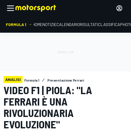
FORMULA 1
HOME
NOTIZIE
CALENDARIO
RISULTATI
CLASSIFICA
PHOT
ANALISI
Formula 1
Presentazione Ferrari
VIDEO F1 | PIOLA: "LA
FERRARI È UNA
RIVOLUZIONARIA
EVOLUZIONE"