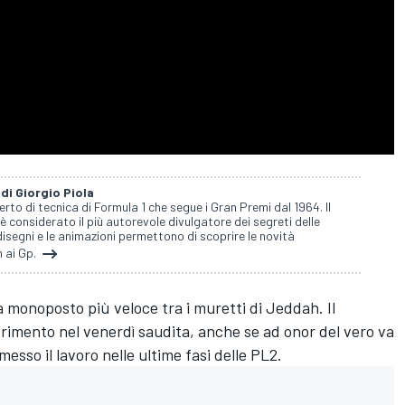
 di Giorgio Piola
perto di tecnica di Formula 1 che segue i Gran Premi dal 1964. Il
 è considerato il più autorevole divulgatore dei segreti delle
isegni e le animazioni permettono di scoprire le novità
 ai Gp.
a monoposto più veloce tra i muretti di Jeddah. Il
erimento nel venerdì saudita, anche se ad onor del vero va
sso il lavoro nelle ultime fasi delle PL2.