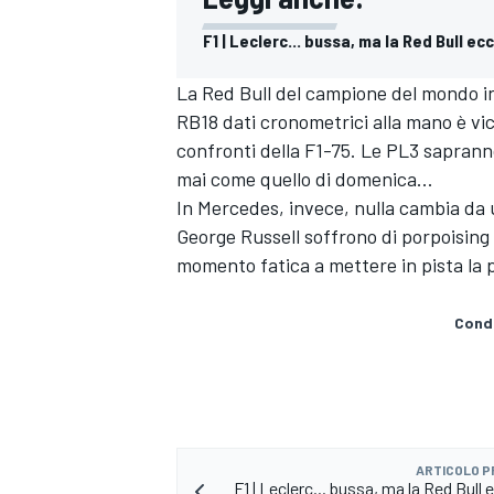
F1 | Leclerc... bussa, ma la Red Bull e
La Red Bull del campione del mondo i
RB18 dati cronometrici alla mano è vic
confronti della F1-75. Le PL3 saprann
mai come quello di domenica...
In
Mercedes
, invece, nulla cambia da
George Russell
soffrono di porpoising
momento fatica a mettere in pista la 
Condi
ARTICOLO 
F1 | Leclerc... bussa, ma la Red Bul