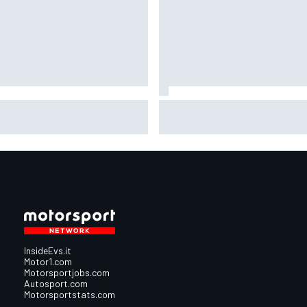
oGP | Ogura prudente:
MotoGP | Bagnaia: "Non serviva
lverstone non è un circuito che
parere di Stoner per rendersi
entusiasmi molto"
conto che guidavo una Ducati
diversa"
InsideEvs.it
Motor1.com
Motorsportjobs.com
Autosport.com
Motorsportstats.com