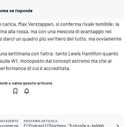
ccome se risponde
n carica,
Max Verstappen
, si conferma rivale temibile: la
ina alla rossa, ma con una mescola di svantaggio nei
o darci un quadro più veritiero del tutto, ma ovviamente
 una settimana con l'altra: tanto
Lewis Hamilton
quanto
 sulla W1, monoposto dal concept estremo ma che al
performance di cui è accreditata.
vidi o salva questo articolo
PRECEDENTE
PROSSIMO ARTICOLO
l eccome se
F1 Podcast | Chinchero: "Il missile a Jeddah