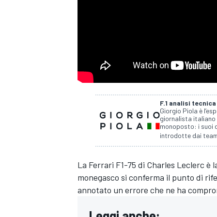
F.1 analisi tecnica
Giorgio Piola è l’es
giornalista italiano
monoposto: i suoi d
introdotte dai team
La
Ferrari
F1-75 di
Charles Leclerc
è l
monegasco si conferma il punto di rif
annotato un errore che ne ha comprome
MONOPOSTO
Leggi anche: