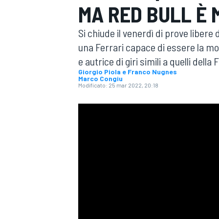
MA RED BULL È 
MOTOGP
WEC
Si chiude il venerdì di prove libere
una Ferrari capace di essere la mo
e autrice di giri simili a quelli de
Giorgio Piola e Franco Nugnes
Marco Congiu
Modificato:
25 mar 2022, 20:18
WRC