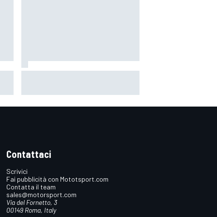
 il
MotoGP | Martin: "Non capisco
come faccia ancora a guidare il
Mondiale"
Contattaci
Scrivici
Fai pubblicità con Mototsport.com
Contatta il team
sales@motorsport.com
Via del Fornetto, 3
00149 Roma, Italy