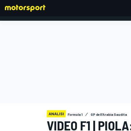
FORMULA 1
ANALISI
Formula 1
GP dell'Arabia Saudita
VIDEO F1 | PIOL