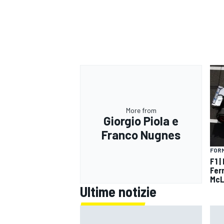
More from
Giorgio Piola e
Franco Nugnes
FORM
F1 |
Fer
McL
Ultime notizie
MONOMARCA