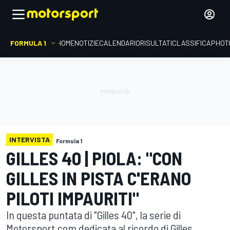
FORMULA 1
HOME
NOTIZIE
CALENDARIO
RISULTATI
CLASSIFICA
PHOT
INTERVISTA
Formula 1
GILLES 40 | PIOLA: "CON
GILLES IN PISTA C'ERANO
PILOTI IMPAURITI"
In questa puntata di "Gilles 40", la serie di
Motorsport.com dedicata al ricordo di Gilles