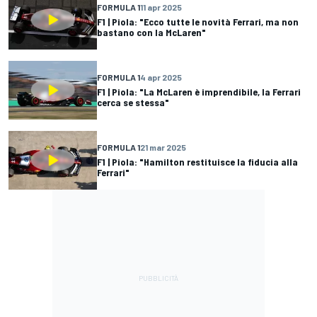
FORMULA 1
11 apr 2025
F1 | Piola: "Ecco tutte le novità Ferrari, ma non
bastano con la McLaren"
FORMULA 1
4 apr 2025
F1 | Piola: "La McLaren è imprendibile, la Ferrari
cerca se stessa"
FORMULA 1
21 mar 2025
F1 | Piola: "Hamilton restituisce la fiducia alla
Ferrari"