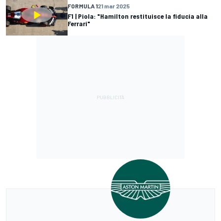
FORMULA 1
21 mar 2025
F1 | Piola: "Hamilton restituisce la fiducia alla
Ferrari"