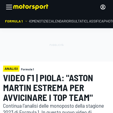
FORMULA 1
HOME
NOTIZIE
CALENDARIO
RISULTATI
CLASSIFICA
PHOT
ANALISI
Formula 1
VIDEO F1 | PIOLA: "ASTON
MARTIN ESTREMA PER
AVVICINARE I TOP TEAM"
Continua l'analisi delle monoposto della stagione
2023 di Formula 1. In questo nuovo video di