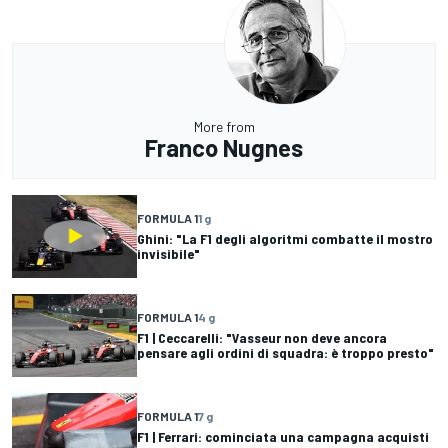
More from
Franco Nugnes
FORMULA 1
1 g
Ghini: "La F1 degli algoritmi combatte il mostro
invisibile"
FORMULA 1
4 g
F1 | Ceccarelli: "Vasseur non deve ancora
pensare agli ordini di squadra: è troppo presto"
FORMULA 1
7 g
F1 | Ferrari: cominciata una campagna acquisti