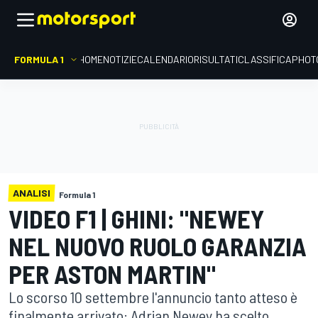
FORMULA 1
HOME
NOTIZIE
CALENDARIO
RISULTATI
CLASSIFICA
PHOT
ANALISI
Formula 1
VIDEO F1 | GHINI: "NEWEY
NEL NUOVO RUOLO GARANZIA
PER ASTON MARTIN"
Lo scorso 10 settembre l'annuncio tanto atteso è
finalmente arrivato: Adrian Newey ha scelto