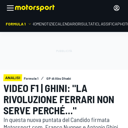
FORMULA 1
HOME
NOTIZIE
CALENDARIO
RISULTATI
CLASSIFICA
PHOT
ANALISI
Formula 1
GP di Abu Dhabi
VIDEO F1 | GHINI: "LA
RIVOLUZIONE FERRARI NON
SERVE PERCHÉ..."
In questa nuova puntata del Candido firmata
Motorsport.com, Franco Nugnes e Antonio Ghini