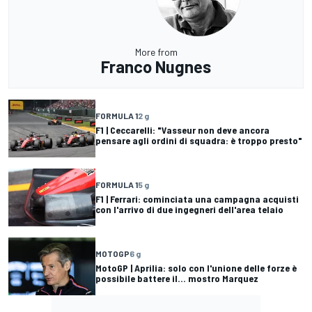
More from
Franco Nugnes
FORMULA 1
2 g
F1 | Ceccarelli: "Vasseur non deve ancora
pensare agli ordini di squadra: è troppo presto"
FORMULA 1
5 g
F1 | Ferrari: cominciata una campagna acquisti
con l'arrivo di due ingegneri dell'area telaio
MOTOGP
6 g
MotoGP | Aprilia: solo con l'unione delle forze è
possibile battere il... mostro Marquez