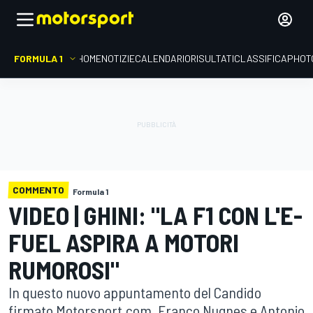
FORMULA 1
HOME
NOTIZIE
CALENDARIO
RISULTATI
CLASSIFICA
PHOT
COMMENTO
Formula 1
VIDEO | GHINI: "LA F1 CON L'E-
FUEL ASPIRA A MOTORI
RUMOROSI"
In questo nuovo appuntamento del Candido
firmato Motorsport.com, Franco Nugnes e Antonio