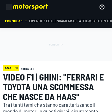
FORMULA 1
HOME
NOTIZIE
CALENDARIO
RISULTATI
CLASSIFICA
PHOT
ANALISI
Formula 1
VIDEO F1 | GHINI: "FERRARI E
TOYOTA UNA SCOMMESSA
CHE NASCE DA HAAS"
Tra i tanti temi che stanno caratterizzando il
mondo di motori in questi giorni, sicuramente