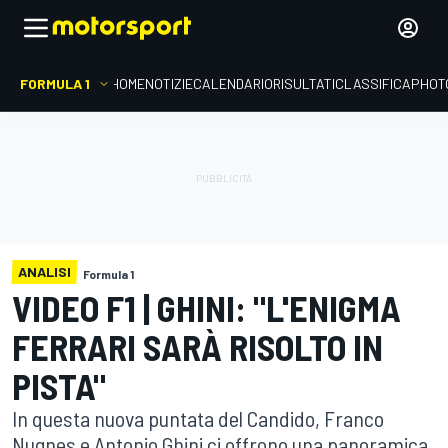
FORMULA 1
HOME
NOTIZIE
CALENDARIO
RISULTATI
CLASSIFICA
PHOT
ANALISI
Formula 1
VIDEO F1 | GHINI: "L'ENIGMA
FERRARI SARÀ RISOLTO IN
PISTA"
In questa nuova puntata del Candido, Franco
Nugnes e Antonio Ghini ci offrono una panoramica