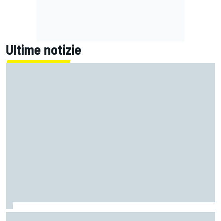
Ultime notizie
MotoGP | Quartararo non ha mai discusso del rinnovo con