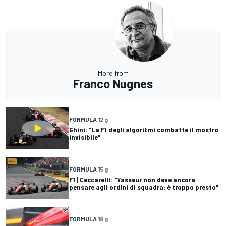
More from
Franco Nugnes
FORMULA 1
2 g
Ghini: "La F1 degli algoritmi combatte il mostro
invisibile"
FORMULA 1
5 g
F1 | Ceccarelli: "Vasseur non deve ancora
pensare agli ordini di squadra: è troppo presto"
FORMULA 1
8 g