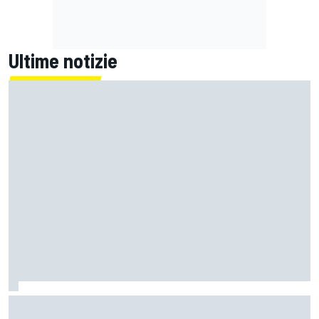
Ultime notizie
WEC | Ford LMDh pronta per il debutto in pista: il 17 agosto
le prime immagini ufficiali