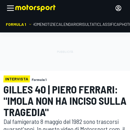
FORMULA 1
HOME
NOTIZIE
CALENDARIO
RISULTATI
CLASSIFICA
PHOT
INTERVISTA
Formula 1
GILLES 40 | PIERO FERRARI:
"IMOLA NON HA INCISO SULLA
TRAGEDIA"
Dal famigerato 8 maggio del 1982 sono trascorsi
quarant'anni. In questo video di Motorsport.com, il