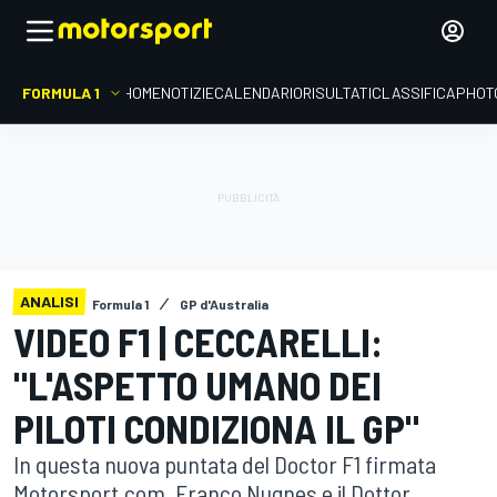
FORMULA 1
HOME
NOTIZIE
CALENDARIO
RISULTATI
CLASSIFICA
PHOT
ANALISI
Formula 1
GP d'Australia
VIDEO F1 | CECCARELLI:
"L'ASPETTO UMANO DEI
PILOTI CONDIZIONA IL GP"
In questa nuova puntata del Doctor F1 firmata
Motorsport.com, Franco Nugnes e il Dottor