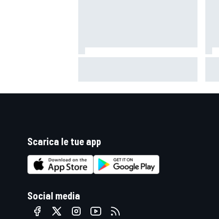
Un metro di altezza e 1.600 CV:
Mot
ecco la Bugatti Destrier
"Si
mi 
Scarica le tue app
MONOMARCA
Social media