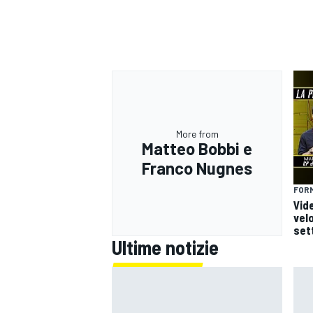
More from
Matteo Bobbi e
Franco Nugnes
FORM
Vide
vel
set
Ultime notizie
ENDURANCE/GT