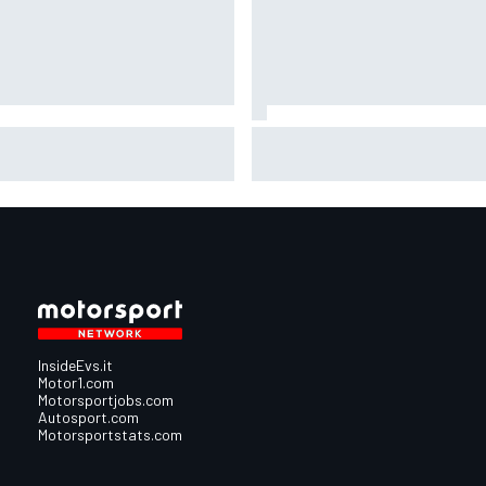
oGP | Ogura prudente:
MotoGP | Bagnaia: "Non serviva
lverstone non è un circuito che
parere di Stoner per rendersi
entusiasmi molto"
conto che guidavo una Ducati
diversa"
InsideEvs.it
Motor1.com
Motorsportjobs.com
Autosport.com
Motorsportstats.com