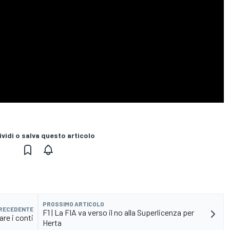
vidi o salva questo articolo
PROSSIMO ARTICOLO
PRECEDENTE
F1 | La FIA va verso il no alla Superlicenza per
are i conti
Herta