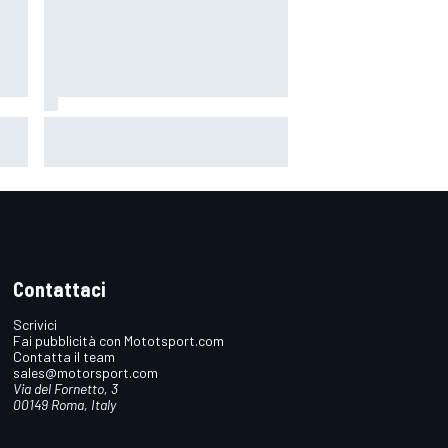
 il
MotoGP | Martin: "Non capisco
come faccia ancora a guidare il
Mondiale"
Contattaci
Scrivici
Fai pubblicità con Mototsport.com
Contatta il team
sales@motorsport.com
Via del Fornetto, 3
00149 Roma, Italy