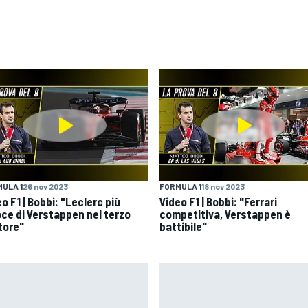
ULA 1
26 nov 2023
FORMULA 1
18 nov 2023
o F1 | Bobbi: "Leclerc più
Video F1 | Bobbi: "Ferrari
oce di Verstappen nel terzo
competitiva, Verstappen è
tore"
battibile"