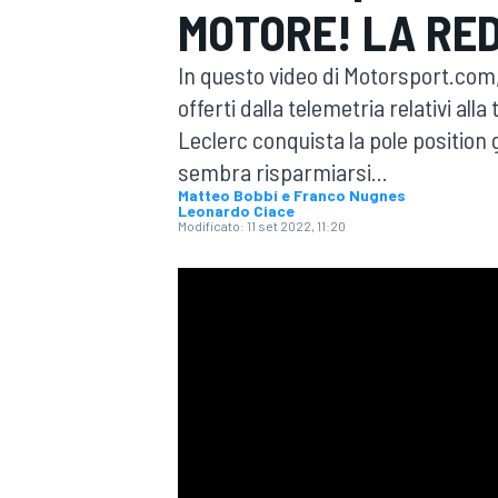
MOTORE! LA RED
MOTOGP
WEC
In questo video di Motorsport.com
offerti dalla telemetria relativi all
Leclerc conquista la pole position
sembra risparmiarsi...
Matteo Bobbi e Franco Nugnes
Leonardo Ciace
Modificato:
11 set 2022, 11:20
WRC