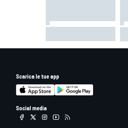
MotoGP | Zarco risale in moto tre
Mot
mesi dopo il suo grave infortunio
è il
cap
Scarica le tue app
Social media