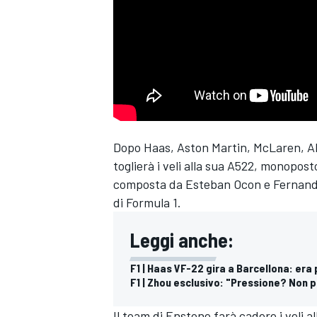
Dopo Haas, Aston Martin,
McLaren
, 
toglierà i veli alla sua A522, monopost
composta da
Esteban Ocon
e
Fernand
di Formula 1.
Leggi anche:
F1 | Haas VF-22 gira a Barcellona: era 
F1 | Zhou esclusivo: "Pressione? Non p
MONOPOSTO
Il team di Enstone farà cadere i veli a