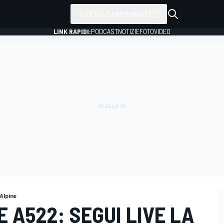
TUTTI I CAMPIONATI
LINK RAPIDI:
PODCAST
NOTIZIE
FOTO
VIDEO
Alpine
NE A522: SEGUI LIVE LA