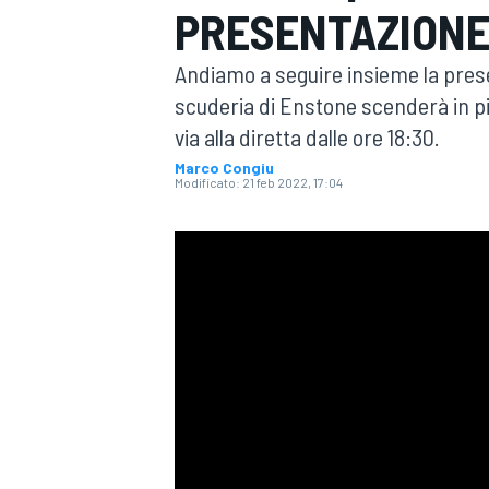
PRESENTAZION
MOTOGP
WEC
Andiamo a seguire insieme la presen
scuderia di Enstone scenderà in pi
via alla diretta dalle ore 18:30.
Marco Congiu
Modificato:
21 feb 2022, 17:04
WRC