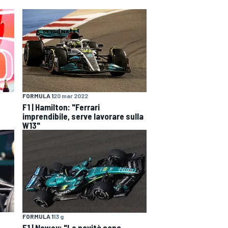
FORMULA 1
20 mar 2022
F1 | Hamilton: "Ferrari
imprendibile, serve lavorare sulla
W13"
FORMULA 1
13 g
ù
F1 | Newey: "Le novità sono