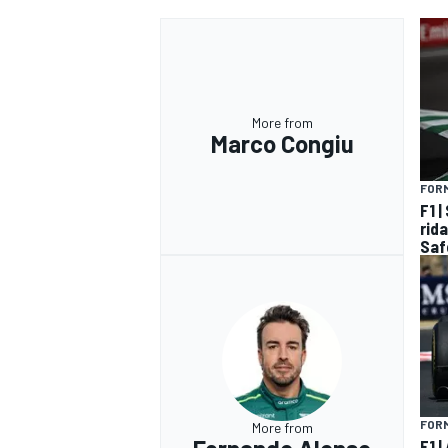
More from
Marco Congiu
FORM
F1 
rida
Saf
MONOMARCA
FORM
More from
F1 