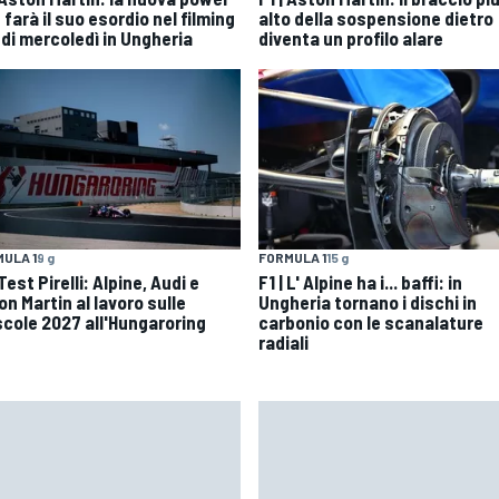
 farà il suo esordio nel filming
alto della sospensione dietro
 di mercoledì in Ungheria
diventa un profilo alare
ULA 1
9 g
FORMULA 1
15 g
 Test Pirelli: Alpine, Audi e
F1 | L' Alpine ha i... baffi: in
n Martin al lavoro sulle
Ungheria tornano i dischi in
cole 2027 all'Hungaroring
carbonio con le scanalature
radiali