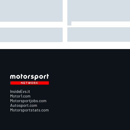
MotoGP | Márquez: "L'anno sc
oGP | Bagnaia: "Alex Marquez
facevo la differenza in punti i
 riferimento tra le Ducati, devo
cui ora vado un po' peggio"
ire come fa"
InsideEvs.it
Motor1.com
Motorsportjobs.com
Autosport.com
Motorsportstats.com