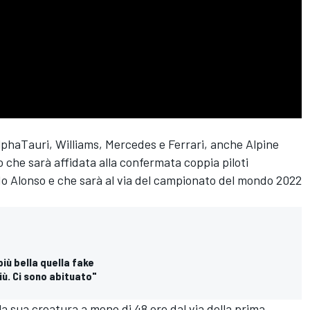
AlphaTauri,
Williams
,
Mercedes
e
Ferrari
, anche
Alpine
o che sarà affidata alla confermata coppia piloti
o Alonso
e che sarà al via del campionato del mondo 2022
più bella quella fake
iù. Ci sono abituato"
lla sua creatura a meno di 48 ore dal via della prima