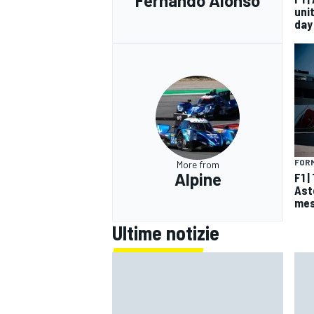
Fernando Alonso
unit
day
FORM
More from
Alpine
F1 |
Asto
mes
Ultime notizie
RALLY