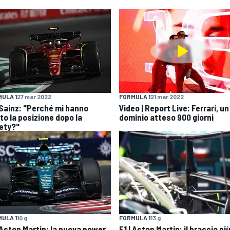
ULA 1
27 mar 2022
FORMULA 1
21 mar 2022
| Sainz: "Perché mi hanno
Video | Report Live: Ferrari, un
to la posizione dopo la
dominio atteso 900 giorni
ety?"
ULA 1
10 g
FORMULA 1
13 g
| Aston Martin: la nuova power
F1 | Aston Martin: il braccio pi