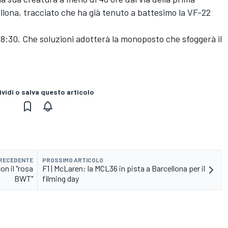
llona, tracciato che ha già tenuto a battesimo la VF-22
re 18:30. Che soluzioni adotterà la monoposto che sfoggerà il
vidi o salva questo articolo
PRECEDENTE
PROSSIMO ARTICOLO
con il "rosa
F1 | McLaren: la MCL36 in pista a Barcellona per il
BWT"
filming day