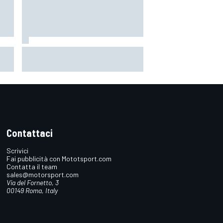
orso
MotoGP | Acosta: "La pista
n
peggiore per KTM, era come
guidare un trapano da cantiere!"
Contattaci
Scrivici
Fai pubblicità con Mototsport.com
Contatta il team
sales@motorsport.com
Via del Fornetto, 3
00149 Roma, Italy