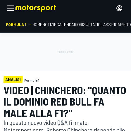
FORMULA 1
HOME
NOTIZIE
CALENDARIO
RISULTATI
CLASSIFICA
PHOT
ANALISI
Formula 1
VIDEO | CHINCHERO: "QUANTO
IL DOMINIO RED BULL FA
MALE ALLA F1?"
In questo nuovo video Q&A firmato
Motorsport.com, Roberto Chinchero risponde alle