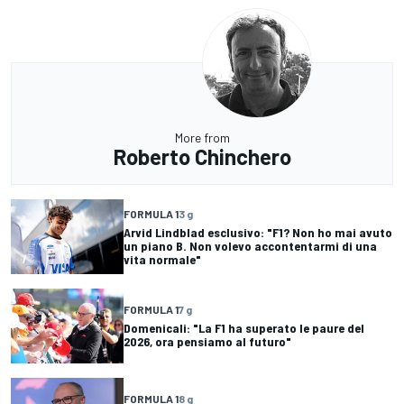
More from
Roberto Chinchero
FORMULA 1
3 g
Arvid Lindblad esclusivo: "F1? Non ho mai avuto
un piano B. Non volevo accontentarmi di una
vita normale"
FORMULA 1
7 g
Domenicali: "La F1 ha superato le paure del
2026, ora pensiamo al futuro"
FORMULA 1
8 g