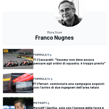
More from
Franco Nugnes
FORMULA 1
1 g
F1 | Ceccarelli: "Vasseur non deve ancora
pensare agli ordini di squadra: è troppo presto"
FORMULA 1
4 g
F1 | Ferrari: cominciata una campagna acquisti
con l'arrivo di due ingegneri dell'area telaio
MOTOGP
5 g
MotoGP | Aprilia: solo con l'unione delle forze è