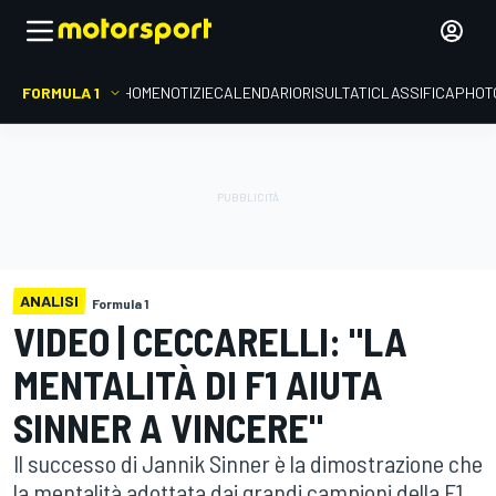
FORMULA 1
HOME
NOTIZIE
CALENDARIO
RISULTATI
CLASSIFICA
PHOT
ANALISI
Formula 1
VIDEO | CECCARELLI: "LA
MENTALITÀ DI F1 AIUTA
SINNER A VINCERE"
Il successo di Jannik Sinner è la dimostrazione che
la mentalità adottata dai grandi campioni della F1