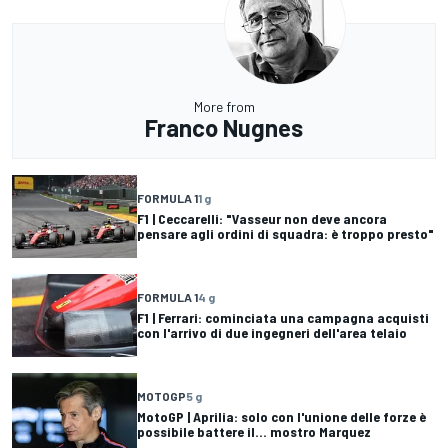
More from
Franco Nugnes
FORMULA 1
1 g
F1 | Ceccarelli: "Vasseur non deve ancora
pensare agli ordini di squadra: è troppo presto"
FORMULA 1
4 g
F1 | Ferrari: cominciata una campagna acquisti
con l'arrivo di due ingegneri dell'area telaio
MOTOGP
5 g
MotoGP | Aprilia: solo con l'unione delle forze è
possibile battere il... mostro Marquez