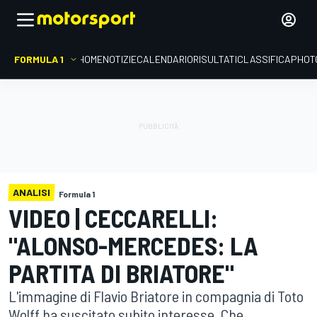
FORMULA 1
HOME
NOTIZIE
CALENDARIO
RISULTATI
CLASSIFICA
PHOT
ANALISI
Formula 1
VIDEO | CECCARELLI:
"ALONSO-MERCEDES: LA
PARTITA DI BRIATORE"
L'immagine di Flavio Briatore in compagnia di Toto
Wolff ha suscitato subito interesse. Che