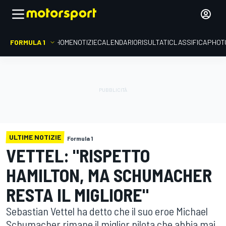
FORMULA 1
HOME
NOTIZIE
CALENDARIO
RISULTATI
CLASSIFICA
PHOT
ULTIME NOTIZIE
Formula 1
VETTEL: "RISPETTO
HAMILTON, MA SCHUMACHER
RESTA IL MIGLIORE"
Sebastian Vettel ha detto che il suo eroe Michael
Schumacher rimane il miglior pilota che abbia mai