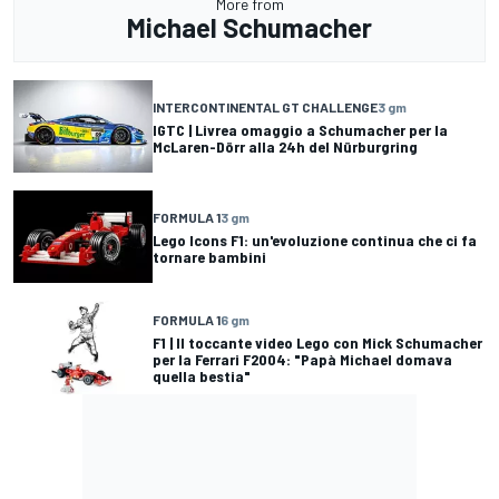
More from
Michael Schumacher
INTERCONTINENTAL GT CHALLENGE
3 gm
IGTC | Livrea omaggio a Schumacher per la
McLaren-Dörr alla 24h del Nürburgring
FORMULA 1
3 gm
Lego Icons F1: un'evoluzione continua che ci fa
tornare bambini
FORMULA 1
6 gm
F1 | Il toccante video Lego con Mick Schumacher
per la Ferrari F2004: "Papà Michael domava
quella bestia"