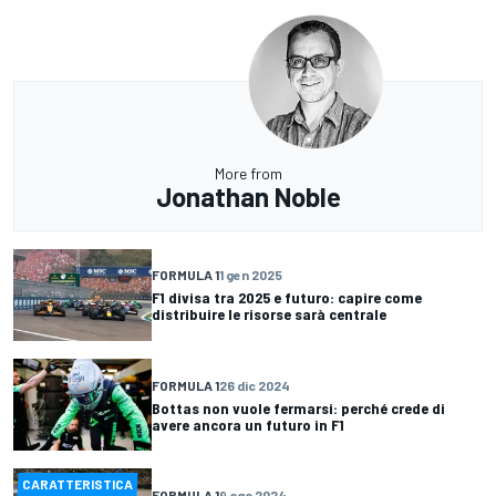
More from
Jonathan Noble
FORMULA 1
1 gen 2025
F1 divisa tra 2025 e futuro: capire come
distribuire le risorse sarà centrale
FORMULA 1
26 dic 2024
Bottas non vuole fermarsi: perché crede di
avere ancora un futuro in F1
CARATTERISTICA
FORMULA 1
9 ago 2024