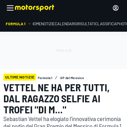
FORMULA 1
HOME
NOTIZIE
CALENDARIO
RISULTATI
CLASSIFICA
PHOT
ULTIME NOTIZIE
Formula 1
GP del Messico
VETTEL NE HA PER TUTTI,
DAL RAGAZZO SELFIE AI
TROFEI "DI M..."
Sebastian Vettel ha elogiato l'innovativa cerimonia
del podio del Gran Premio del Messico di Formula 1,