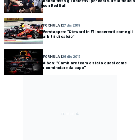
Honda fissa gli obiettivi per costruire la fiducia
con Red Bull
FORMULA 1
27 dic 2019
Verstappen: “Steward in F1 incoerenti come gli
arbitri di calcio”
FORMULA 1
26 dic 2019
Albon: "Cambiare team è stato quasi come
ricominciare da capo"