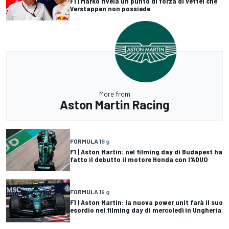
F1 | Marko rivela un punto di forza di Vettel che
Verstappen non possiede
More from
Aston Martin Racing
FORMULA 1
8 g
F1 | Aston Martin: nel filming day di Budapest ha
fatto il debutto il motore Honda con l'ADUO
FORMULA 1
9 g
F1 | Aston Martin: la nuova power unit farà il suo
esordio nel filming day di mercoledì in Ungheria