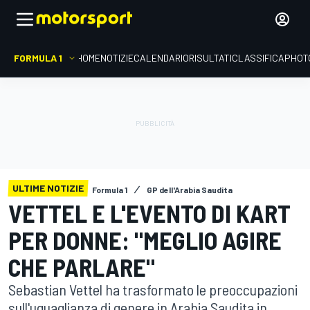
FORMULA 1
HOME
NOTIZIE
CALENDARIO
RISULTATI
CLASSIFICA
PHOT
ULTIME NOTIZIE
Formula 1
GP dell'Arabia Saudita
VETTEL E L'EVENTO DI KART
PER DONNE: "MEGLIO AGIRE
CHE PARLARE"
Sebastian Vettel ha trasformato le preoccupazioni
sull'uguaglianza di genere in Arabia Saudita in