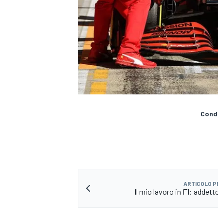
Condi
ARTICOLO 
MONOMARCA
Il mio lavoro in F1: addett