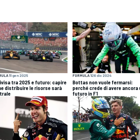
ULA 1
1 gen 2025
FORMULA 1
26 dic 2024
ivisa tra 2025 e futuro: capire
Bottas non vuole fermarsi:
e distribuire le risorse sarà
perché crede di avere ancora
trale
futuro in F1