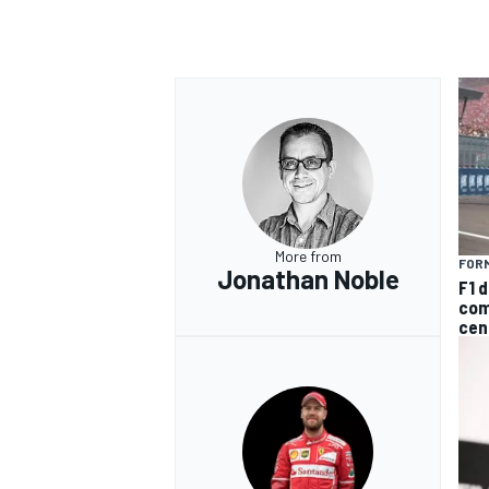
More from
FORM
Jonathan Noble
F1 d
com
cen