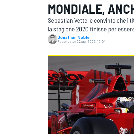
MONDIALE, ANCH
MOTOGP
WEC
Sebastian Vettel è convinto che i t
la stagione 2020 finisse per essere
Jonathan Noble
Pubblicato:
22 apr 2020, 10:04
WRC