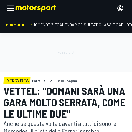
FORMULA 1
HOME
NOTIZIE
CALENDARIO
RISULTATI
CLASSIFICA
PHOT
INTERVISTA
Formula 1
GP di Spagna
VETTEL: "DOMANI SARÀ UNA
GARA MOLTO SERRATA, COME
LE ULTIME DUE"
Anche se questa volta davanti a tutti ci sono le
Mercedes, il pilota della Ferrari sembra