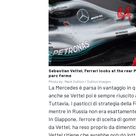
Sebastian Vettel, Ferrari looks at the rear 
parc ferme
Photo by: Mark Sutton / Sutton Images
La Mercedes è parsa in vantaggio in qua
anche se Vettel poi è sempre riuscito 
Tuttavia, i pasticci di strategia della 
ENDURANCE/GT
mentre in Russia non era esattamente a
In Giappone, l'errore di scelta di gom
da Vettel, ha reso proprio da dimenti
Vettel ritiene che avrebbe potuto lot