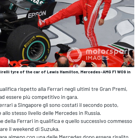
Pirelli tyre of the car of Lewis Hamilton, Mercedes-AMG F1 W09 in
lifica rispetto alla Ferrari negli ultimi tre Gran Premi,
ad essere più competitivo in gara.
Ferrari a Singapore gli sono costati il secondo posto,
llo stesso livello delle Mercedes in Russia.
me della Ferrari in qualifica e quello successivo commesso
care il weekend di Suzuka.
tare almeno con una delle Mercedes dopo essere risalito