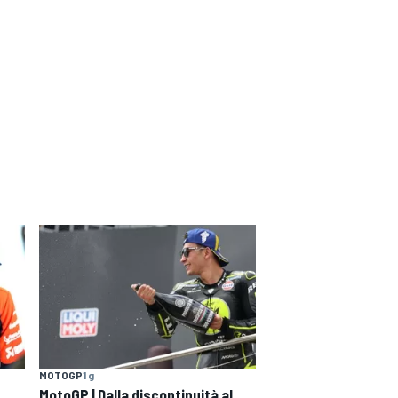
MOTOGP
1 g
MotoGP | Dalla discontinuità al