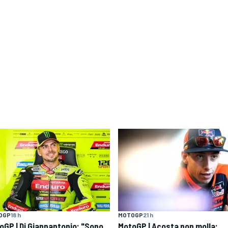
OGP
18 h
MOTOGP
21 h
oGP | Di Giannantonio: "Sono
MotoGP | Acosta non molla: