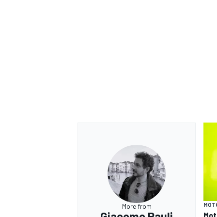
MONOMARCA
MOT
More from
Giacomo Rauli
Mot