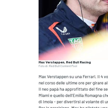
Max Verstappen, Red Bull Racing
Foto di: Red Bull Content Pool
Max Verstappen su una Ferrari. Il 4 v
nel corso delle ultime ore per girare a
Il neo papà ha approfittato del fine se
Miami e quello dell'Emilia Romagna che 
di Imola - per divertirsi al volante di u
MONOPOSTO
Per la precisione, Max ha pilotato u