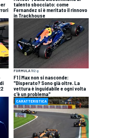
per
talento sbocciato: come
rori
Fernandez si è meritato il rinnovo
in Trackhouse
FORMULA 1
12 g
o
F1 | Max non si nasconde:
di
"Disperato? Sono già oltre. La
22
vettura è inguidabile e ogni volta
c'è un problema"
CARATTERISTICA