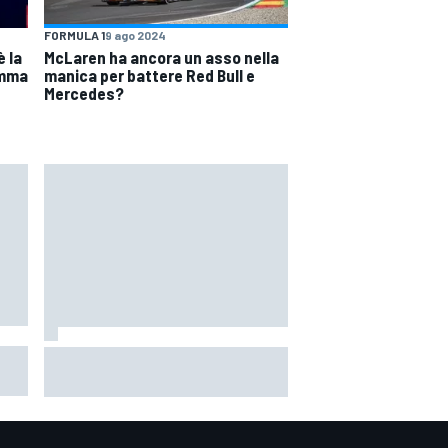
FORMULA 1
9 ago 2024
è la
McLaren ha ancora un asso nella
amma
manica per battere Red Bull e
Mercedes?
nea
Un metro di altezza e 1.600 CV:
a,
ecco la Bugatti Destrier