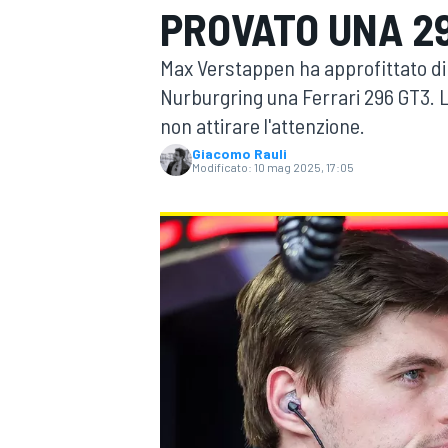
PROVATO UNA 2
MOTOGP
WEC
Max Verstappen ha approfittato di 
Nurburgring una Ferrari 296 GT3. 
non attirare l'attenzione.
Giacomo Rauli
Modificato:
10 mag 2025, 17:05
WRC