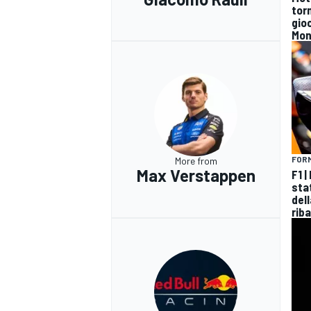
tor
gioc
Mon
FORM
More from
Max Verstappen
F1 
sta
del
riba
RALLY