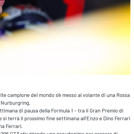
olte campione del mondo s'è messo al volante di una Rossa
l Nurburgring.
ttimana di pausa della Formula 1 - tra il Gran Premio di
si terrà il prossimo fine settimana all'Enzo e Dino Ferrari
na Ferrari.
na 296 GT3 sfruttando uno pseudonimo per cercare di