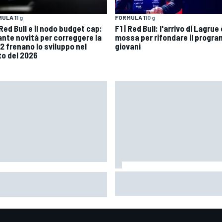
ULA 1
1 g
FORMULA 1
10 g
 Red Bull e il nodo budget cap:
F1 | Red Bull: l'arrivo di Lagrue 
tante novità per correggere la
mossa per rifondare il progr
2 frenano lo sviluppo nel
giovani
to del 2026
MotoGP | Pol Espargaro: "In li
l Fernández e il suo rinnovo:
di principio vengo per una gar
volte è stata dura, ma ora
poi vedremo cosa succederà
lche notte dormirò meglio"
nella prossima"