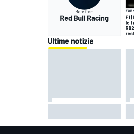
FORM
More from
Red Bull Racing
F1 |
le 
RB2
res
Ultime notizie
F1 | Wolff: "Porteremo novità
Raú
sempre, ma dove potrebbero
"A 
avere l’impatto di performance
qua
migliore"