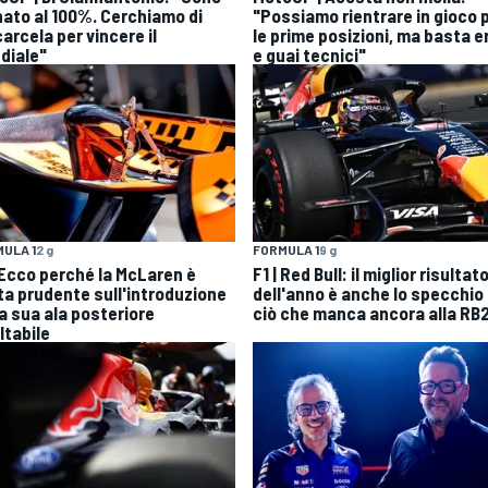
nato al 100%. Cerchiamo di
"Possiamo rientrare in gioco 
arcela per vincere il
le prime posizioni, ma basta er
diale"
e guai tecnici"
ULA 1
2 g
FORMULA 1
9 g
| Ecco perché la McLaren è
F1 | Red Bull: il miglior risultat
ta prudente sull'introduzione
dell'anno è anche lo specchio 
la sua ala posteriore
ciò che manca ancora alla RB
ltabile