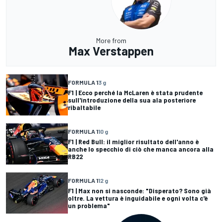
More from
Max Verstappen
FORMULA 1
3 g
F1 | Ecco perché la McLaren è stata prudente
sull'introduzione della sua ala posteriore
ribaltabile
FORMULA 1
10 g
F1 | Red Bull: il miglior risultato dell'anno è
anche lo specchio di ciò che manca ancora alla
RB22
FORMULA 1
12 g
F1 | Max non si nasconde: "Disperato? Sono già
oltre. La vettura è inguidabile e ogni volta c'è
un problema"