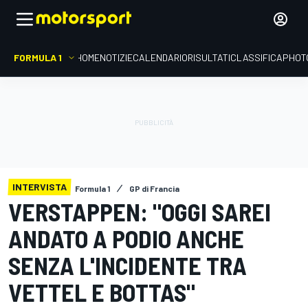
FORMULA 1
HOME
NOTIZIE
CALENDARIO
RISULTATI
CLASSIFICA
PHOT
INTERVISTA
Formula 1
GP di Francia
VERSTAPPEN: "OGGI SAREI
ANDATO A PODIO ANCHE
SENZA L'INCIDENTE TRA
VETTEL E BOTTAS"