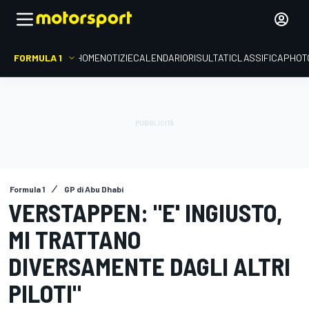
FORMULA 1
HOME
NOTIZIE
CALENDARIO
RISULTATI
CLASSIFICA
PHOT
Formula 1
GP di Abu Dhabi
VERSTAPPEN: "E' INGIUSTO,
MI TRATTANO
DIVERSAMENTE DAGLI ALTRI
PILOTI"