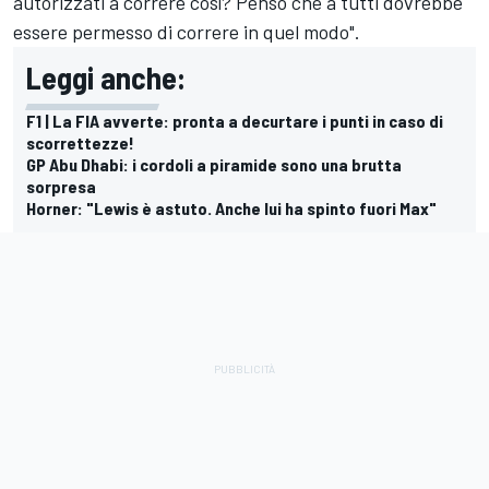
autorizzati a correre così? Penso che a tutti dovrebbe
essere permesso di correre in quel modo".
Leggi anche:
F1 | La FIA avverte: pronta a decurtare i punti in caso di
scorrettezze!
GP Abu Dhabi: i cordoli a piramide sono una brutta
sorpresa
Horner: "Lewis è astuto. Anche lui ha spinto fuori Max"