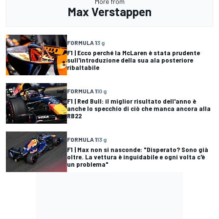
More from
Max Verstappen
FORMULA 1
3 g
F1 | Ecco perché la McLaren è stata prudente
sull'introduzione della sua ala posteriore
ribaltabile
FORMULA 1
10 g
F1 | Red Bull: il miglior risultato dell'anno è
anche lo specchio di ciò che manca ancora alla
RB22
FORMULA 1
13 g
F1 | Max non si nasconde: "Disperato? Sono già
oltre. La vettura è inguidabile e ogni volta c'è
un problema"